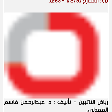
(1)
: المدارج (1/279 - 283).
رياض التائبين - تأليف : د. عبدالرحمن قاسم
المهدلي.