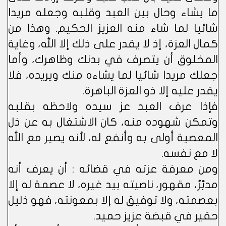
ما يشاء وحال بين العبد وقلبه وجعله مريدا
شائيا لما شاء منه العزيز الحكيم. وهذا من
كمال العزة، إذ لا يقدر على ذلك إلا الله، وغاية
المخلوق أن يتصرف في بدنك وظاهرك، وأما
جعلك مريدا شائيا لما يشاءه منك ويريده، فلا
يقدر عليه إلا ذو العزة الباهرة.
فإذا عرف العبد عز سيده ولاحظه بقلبه
وتمكن شهوده منه، كان الاشتغال به عن ذل
المعصية أولى به وأنفع له، لأنه يصير مع الله
لا مع نفسه.
ومن معرفة عزته في قضائه : أن يعرف أنه
مدبَّرٌ، مقهور، ناصيته بيد غيره، لا عصمة له إلا
بعصمته، ولا توفيق له إلا بمعونته، فهو ذليل
حقير في قبضة عزيز حميد.