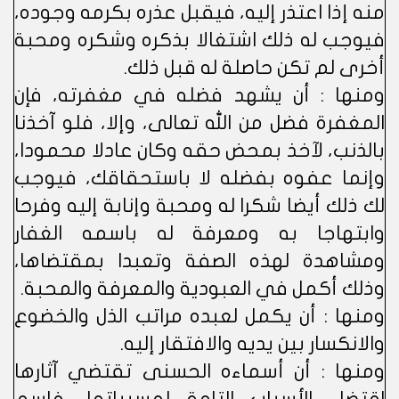
منه إذا اعتذر إليه، فيقبل عذره بكرمه وجوده،
فيوجب له ذلك اشتغالا بذكره وشكره ومحبة
أخرى لم تكن حاصلة له قبل ذلك.
ومنها : أن يشهد فضله في مغفرته، فإن
المغفرة فضل من الله تعالى، وإلا، فلو آخذنا
بالذنب، لآخذ بمحض حقه وكان عادلا محمودا،
وإنما عفوه بفضله لا باستحقاقك، فيوجب
لك ذلك أيضا شكرا له ومحبة وإنابة إليه وفرحا
وابتهاجا به ومعرفة له باسمه الغفار
ومشاهدة لهذه الصفة وتعبدا بمقتضاها،
وذلك أكمل في العبودية والمعرفة والمحبة.
ومنها : أن يكمل لعبده مراتب الذل والخضوع
والانكسار بين يديه والافتقار إليه.
ومنها : أن أسماءه الحسنى تقتضي آثارها