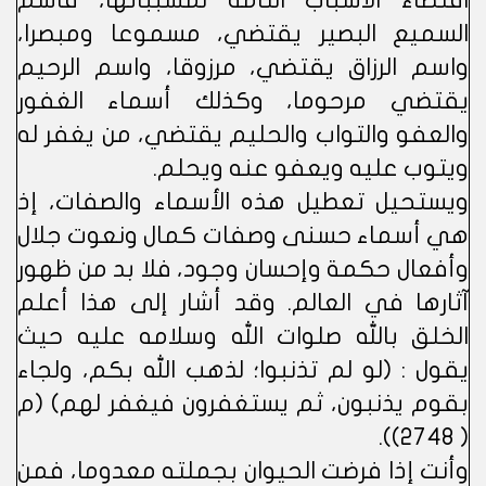
اقتضاء الأسباب التامة لمسبباتها، فاسم
السميع البصير يقتضي، مسموعا ومبصرا،
واسم الرزاق يقتضي، مرزوقا، واسم الرحيم
يقتضي مرحوما، وكذلك أسماء الغفور
والعفو والتواب والحليم يقتضي، من يغفر له
ويتوب عليه ويعفو عنه ويحلم.
ويستحيل تعطيل هذه الأسماء والصفات، إذ
هي أسماء حسنى وصفات كمال ونعوت جلال
وأفعال حكمة وإحسان وجود، فلا بد من ظهور
آثارها في العالم. وقد أشار إلى هذا أعلم
الخلق بالله صلوات الله وسلامه عليه حيث
يقول : (لو لم تذنبوا؛ لذهب الله بكم، ولجاء
بقوم يذنبون، ثم يستغفرون فيغفر لهم) (م
( 2748)).
وأنت إذا فرضت الحيوان بجملته معدوما، فمن