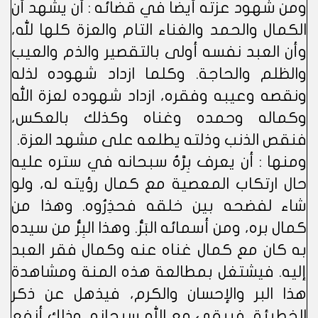
ومن شهود عزته أيضا في قضائه : أن يشهد أن
الكمال والحمد والغناء التام والعزة كلها لله،
وأن العبد نفسه أولى بالتقصير والذم والعيب
والظلم والحاجة. وكلما ازداد شهوده لذله
ونقصه وعيبه وفقره، ازداد شهوده لعزة الله
وكماله وحمده وغناه وكذلك بالعكس،
فنقص الذنب وذلته يطلعه على مشهد العزة.
ومنها : أن يعرف بِرَّهُ سبحانه في ستره عليه
حال ارتكاب المعصية مع كمال رؤيته له، ولو
شاء لفضحه بين خلقه فحذِرُوه. وهذا من
كمال بره، ومن أسمائه البَرُّ. وهذا البِرُّ من سيده
به كان مع كمال غناه عنه وكمال فقر العبد
إليه. فيشتغل بمطالعة هذه المنة ومشاهدة
هذا البر والإحسان والكرم، فيذهل عن ذكر
الخطيئة، فيبقى مع الله سبحانه، وذلك أنفع