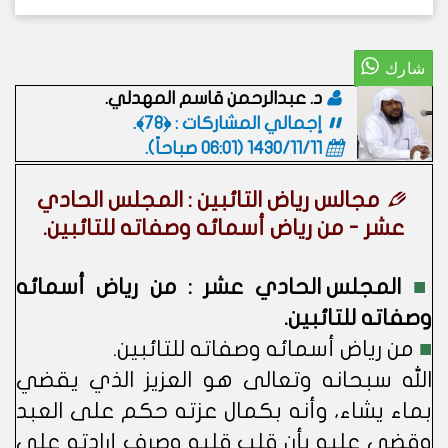
د. عبدالرحمن قاسم المهدلي.
إجمالي المشاركات : ﴿78﴾.
1430/11/11 (06:01 صباحاً)
.
مجالس رياض التائبين : المجلس الحادي
عشر - من رياض أسمائه وصفاته للتائبين.
■
المجلس الحادي عشر : من رياض أسمائه
وصفاته للتائبين.
■
من رياض أسمائه وصفاته للتائبين.
الله سبحانه وتعالى هو العزيز الذي يقضي
بماء يشاء، وأنه بكمال عزته حكم على العبد
وقضى عليه بأن قلب قلبه وصرف إرادته على