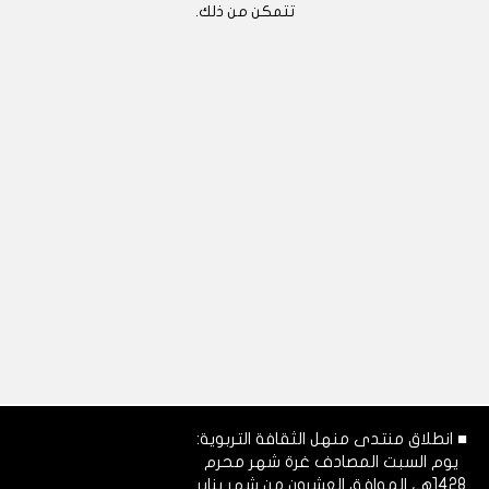
تتمكن من ذلك.
■ انطلاق منتدى منهل الثقافة التربوية:
يوم السبت المصادف غرة شهر محرم
1428هـ، الموافق العشرون من شهر يناير