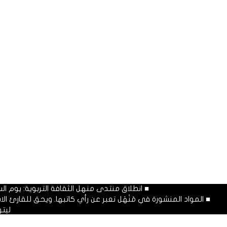
■ انطلاق منتدى منهل الثقافة التربوية: يوم السبت المصادف غرة شهر محرم
■ المواد المنشورة في مَنْهَل تعبر عن رأي كاتبها. ويحق للقارئ 
ليت