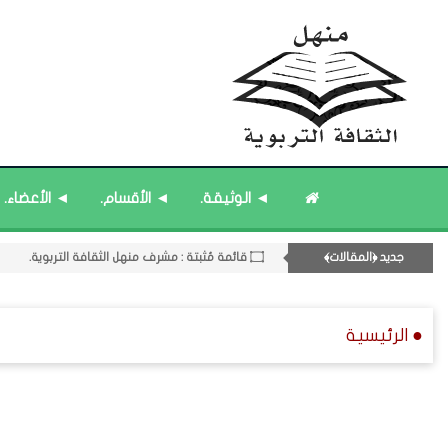
11- القسم الحادي عشر : ﴿اللقاءات الشخصية - الثقافة المتسلسلة﴾.
۝ قائمة مُحدَّثة : مختارات من جديد المشاركات.
◄ الوثيقة.
◄ الأقسام.
◄ الأعضاء.
۝ قائمة مُحدَّثة : مختارات من المشاركات المُحدَّثة.
۝ قائمة مُثبتة : إدارة منهل الثقافة التربوية.
جديد ﴿المقالات﴾
۝ قائمة مُثبتة : مشرف منهل الثقافة التربوية.
● الرئيسية