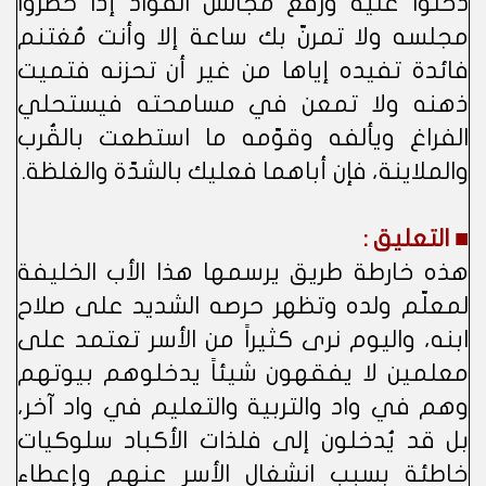
دخلوا عليه ورفع مجالس القُوّاد إذا حضروا
مجلسه ولا تمرنّ بك ساعة إلا وأنت مُغتنم
فائدة تفيده إياها من غير أن تحزنه فتميت
ذهنه ولا تمعن في مسامحته فيستحلي
الفراغ ويألفه وقوّمه ما استطعت بالقُرب
والملاينة، فإن أباهما فعليك بالشدّة والغلظة.
■ التعليق :
هذه خارطة طريق يرسمها هذا الأب الخليفة
لمعلّم ولده وتظهر حرصه الشديد على صلاح
ابنه، واليوم نرى كثيراً من الأسر تعتمد على
معلمين لا يفقهون شيئاً يدخلوهم بيوتهم
وهم في واد والتربية والتعليم في واد آخر،
بل قد يُدخلون إلى فلذات الأكباد سلوكيات
خاطئة بسبب انشغال الأسر عنهم وإعطاء