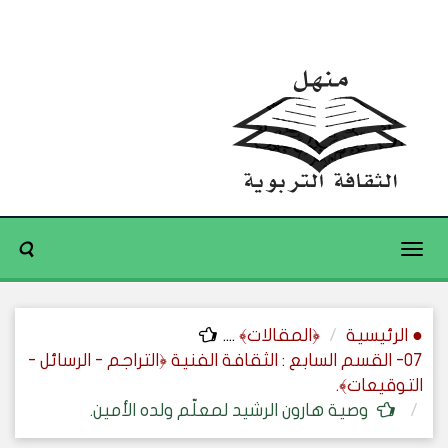
Toggle
navigation
● الرئيسية
﴿المقالات﴾
....
07- القسم السابع : الثقافة الفنية ﴿التراجم - الرسائل -
التوقيعات﴾.
وصية هارون الرشيد لمعلّم ولده الأمين.