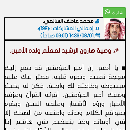
محمد عاطف السالمي.
إجمالي المشاركات : ﴿192﴾.
1433/08/01 (06:01 صباحاً)
.
وصية هارون الرشيد لمعلّم ولده الأمين.
■ يا أحمر، إن أمير المؤمنين قد دفع إليك
مهجة نفسه وثمرة قلبه، فصيّر يدك عليه
مبسوطة وطاعته لك واجبة، فكن له بحيث
وضعك أمير المؤمنين، أقرئه القرآن وعرّفه
الأخبار وروّه الأشعار وعلّمه السنن وبصّره
بمواقع الكلام وبدئه وامنعه من الضحك إلا
في أوقاته وخذ بتعظيم بني هاشم إذا