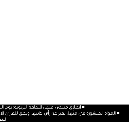
■ انطلاق منتدى منهل الثقافة التربوية: يوم السبت المصادف غرة شهر محرم
■ المواد المنشورة في مَنْهَل تعبر عن رأي كاتبها. ويحق للقارئ 
ليت