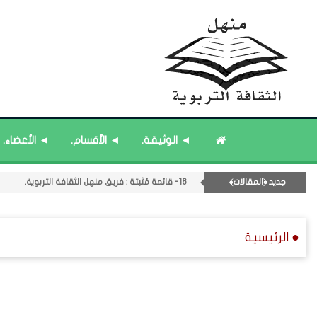
19- قائمة مُحدَّثة : جديد المشاركات.
15- قائمة مُثبتة : إدارة منهل الثقافة التربوية.
◄ الوثيقة.
◄ الأقسام.
◄ الأعضاء.
14- قائمة مُثبتة : مشرف منهل الثقافة التربوية.
12- القسم الثاني عشر : الثقافة ﴿الرياضية - المعرفية - المستقبلية﴾.
جديد ﴿المقالات﴾
16- قائمة مُثبتة : فريق منهل الثقافة التربوية.
20- قائمة مُحدَّثة : مختارات من حديث ﴿الساعة﴾.
● الرئيسية