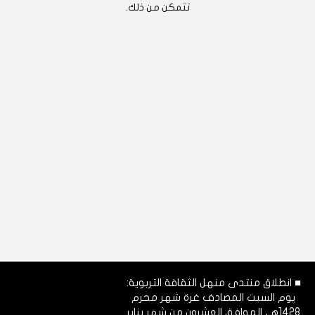
تتمكن من ذلك.
■ انطلاق منتدى منهل الثقافة التربوية:
يوم السبت المصادف غرة شهر محرم
1428هـ، الموافق العشرون من شهر يناير