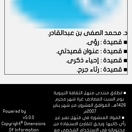
د. محمد الصفى بن عبدالقادر.
■
قصيدة : رؤى.
■
قصيدة : عنوان قصيدتي.
■
قصيدة : إحياء ذكرى.
■
قصيدة : رثاء جرح.
■ انطلاق منتدى منهل الثقافة التربوية:
يوم السبت المصادف غرة شهر محرم
1428هـ، الموافق العشرون من شهر يناير
2007م.
Dimofinf
Powered by
■ المواد المنشورة في مَنْهَل تعبر عن
v5.0.0
CMS
©
رأي كاتبها. ويحق للقارئ الاستفادة من
Dimensions
Copyright
محتوياته في الاستخدام الشخصي مع
Of Information.