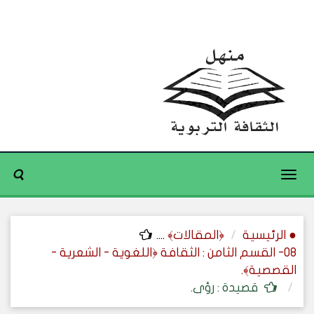
Toggle
navigation
● الرئيسية
﴿المقالات﴾
....
08- القسم الثامن : الثقافة ﴿اللغوية - الشعرية -
القصصية﴾.
قصيدة : رؤى.