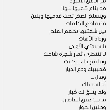
من الأفق الأسود
قد ينام كفيها لنهار
وينسلخ الصخر تحت قدميها ويلين
فتتقاطع الكلمات
بين شفتيها بطعم الملح
ورذاذ الآهات
يا سيدتي الأولى
لا تنتظري ثمار شجرة شاخت
وينابيع ماء ... كانت
فحبيبك ودع الديار
وقال ...
أنا لست لك
ولم يتبق لك خيار
ما بين عبق الماضي
وحنين الجوار