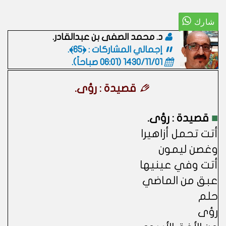
د. محمد الصفى بن عبدالقادر.
إجمالي المشاركات : ﴿65﴾.
1430/11/01 (06:01 صباحاً)
.
قصيدة : رؤى.
■
قصيدة : رؤى.
أتت تحمل أزاهيرا
وغصن ليمون
أتت وفي عينيها
عبق من الماضي
حلم
رؤى