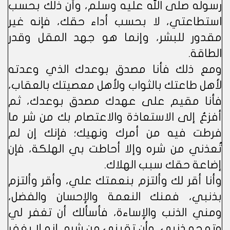
رسوله صلى الله عليه وسلم، وأن ذلك بحسب
استطاعتي، لا بحسب أداء حقك، فإنه غير
مقدور للبشر، وإنما هو جهد المقل وقدر
الطاقة.
ومع ذلك فأنا مصدق بوعدك الذي وعدته
لأهل طاعتك بالثواب ولأهل معصيتك بالعقاب،
فأنا مقيم على عهدك مصدق بوعدك، ثم
أفزعُ إلى الاستعاذة والاعتصام بك من شر ما
فرطت فيه من أمرك ونهيك؛ فإنك إن لم
تُعذني من شره وإلا أحاطت بي الهلكة، فإن
إضاعة حقك سبب الهلاك.
وأنا أقر لك وألتزم بنعمتك علي، وأقر وألتزم
بذنبي، فمنك النعمة والإحسان والفضل،
ومني الذنب والإساءة، فأسألك أن تغفر لي
وتمحو ذنبي، وأن تقيني من شره، إنه لا يغفر