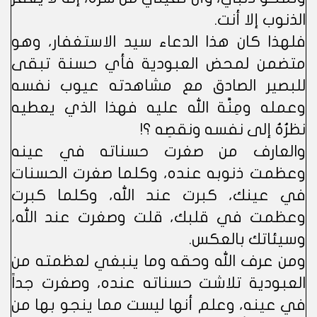
الذنوب إلا أنت.
فلهذا كان هذا الدعاء سيد الاستغفار، وهو
متضمن لمحض العبودية فأي حسنة تبقى
للبصير الصادق مع مشاهدته عيوب نفسه
وعمله ومِنَّة الله عليه فهذا الذي يعطيه
نظرُهُ إلى نفسه ونقصِه ؟!
والعارف من صغرت حسناته في عينه
وعظمت ذنوبه عنده، وكلما صغرت الحسنات
في عينك، كبرت عند الله، وكلما كبرت
وعظمت في قلبك، قلت وصغرت عند الله،
وسيئاتك بالعكس.
ومن عرف الله وحقه وما ينبغي لعظمته من
العبودية تلاشت حسناته عنده، وصغرت جداً
في عينه، وعلم أنها ليست مما ينجو بها من