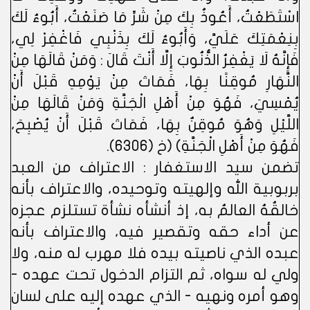
اسْتَطَعْتُ، أَعُوذُ بِكَ مِنْ شَرِّ مَا صَنَعْتُ، أَبُوءُ لَكَ
بِنِعْمَتِكَ عَلَيَّ، وَأَبُوءُ لَكَ بِذَنْبِي فَاغْفِرْ لِي،
فَإِنَّهُ لَا يَغْفِرُ الذُّنُوبَ إِلَّا أَنْتَ قَالَ : وَمَنْ قَالَهَا مِنْ
النَّهَارِ مُوقِنًا بِهَا، فَمَاتَ مِنْ يَوْمِهِ قَبْلَ أَنْ
يُمْسِيَ، فَهُوَ مِنْ أَهْلِ الْجَنَّةِ وَمَنْ قَالَهَا مِنْ
اللَّيْلِ وَهُوَ مُوقِنٌ بِهَا، فَمَاتَ قَبْلَ أَنْ يُصْبِحَ،
فَهُوَ مِنْ أَهْلِ الْجَنَّةِ) (خ (6306).
تضمن سيد الاستغفار : الاعتراف من العبد
بربوبية الله وإلهيته وتوحيده، والاعتراف بأنه
خالقُهُ العالمُ به، إذ أنشأه نشأة تستلزم عجزه
عن أداء حقه وتقصير فيه، والاعتراف بأنه
عبده الذي ناصيته بيده فلا مهرب له منه، ولا
ولي له سواه، ثم التزام الدخول تحت عهده -
وهو أمره ونهيه - الذي عهده إليه على لسان