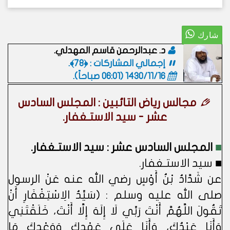
د. عبدالرحمن قاسم المهدلي.
إجمالي المشاركات : ﴿78﴾.
1430/11/16 (06:01 صباحاً)
.
مجالس رياض التائبين : المجلس السادس
عشر - سيد الاستـغفار.
■
المجلس السادس عشر : سيد الاستـغفار.
■ سيد الاستـغفار.
عن شَدَّادُ بْنُ أَوْسٍ رضي الله عنه عَنْ الرسول
صلى الله عليه وسلم : (سَيِّدُ الِاسْتِغْفَارِ أَنْ
تَقُولَ اللَّهُمَّ أَنْتَ رَبِّي لَا إِلَهَ إِلَّا أَنْتَ، خَلَقْتَنِي
وَأَنَا عَبْدُكَ، وَأَنَا عَلَى عَهْدِكَ وَوَعْدِكَ مَا