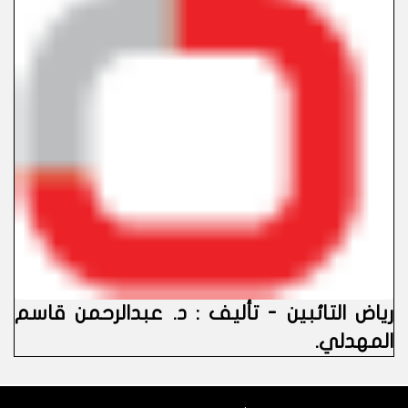
رياض التائبين - تأليف : د. عبدالرحمن قاسم
المهدلي.