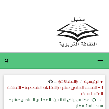
Toggle
navigation
● الرئيسية
﴿المقالات﴾
....
11- القسم الحادي عشر : ﴿اللقاءات الشخصية - الثقافة
المتسلسلة﴾.
مجالس رياض التائبين : المجلس السادس عشر -
سيد الاستـغفار.