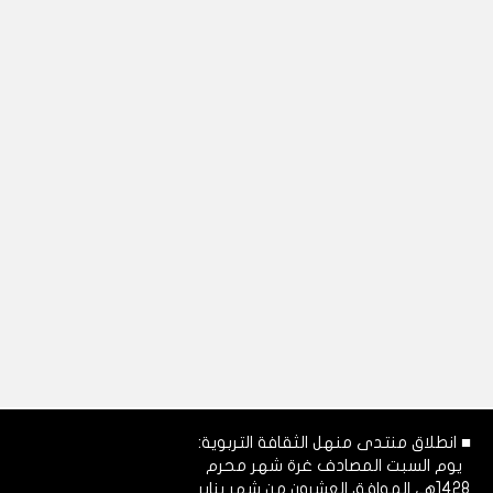
■ انطلاق منتدى منهل الثقافة التربوية:
يوم السبت المصادف غرة شهر محرم
1428هـ، الموافق العشرون من شهر يناير