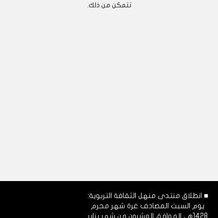
تتمكن من ذلك.
■ انطلاق منتدى منهل الثقافة التربوية:
يوم السبت المصادف غرة شهر محرم
1428هـ، الموافق العشرون من شهر يناير