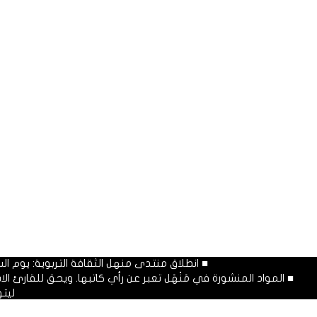
■ انطلاق منتدى منهل الثقافة التربوية: يوم السبت المصادف غرة شهر محرم
■ المواد المنشورة في مَنْهَل تعبر عن رأي كاتبها. ويحق للقارئ 
ليت