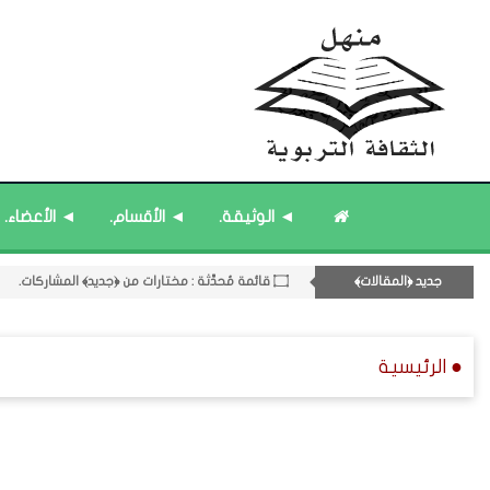
۝ قائمة مُثبتة : إدارة منهل الثقافة التربوية.
۝ قائمة مُثبتة : مشرف منهل الثقافة التربوية.
◄ الوثيقة.
◄ الأقسام.
◄ الأعضاء.
11- القسم الحادي عشر : ﴿اللقاءات الشخصية - الثقافة المتسلسلة﴾.
۝ ﴿القوائم - المشاركات﴾ المُحدَّثة.
جديد ﴿المقالات﴾
۝ قائمة مُحدَّثة : مختارات من ﴿جديد﴾ المشاركات.
● الرئيسية