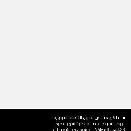
■ انطلاق منتدى منهل الثقافة التربوية:
يوم السبت المصادف غرة شهر محرم
1428هـ، الموافق العشرون من شهر يناير