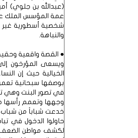
(عبدالله بن جلوي) أمي
عمة المؤسس الملك عبد
شخصية أسطورية غير قاب
والنباهة.
● القصة واقعية وحقيق
ويسعى المؤرخون إلى 
الخيالية حيث إن النس
بوصفها سبحانية تعمر 
في تصور البنت وهي تم
وجهها وتعمم رأسها حتى
خدعت شباباً من شباب ا
حاولوا الدخول في تب
لكشف مواطن الضعف عن