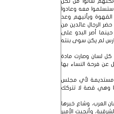
لكنهم سألوا من نحن
استسلموا معه وعادوا
 القهوة ويأتيهم وعد
حضر الرجال عائدين من
حينما أصر البدو على
ارس لم يكن سوى بنته
 كل لسان وصارت مادة
ل عن فرحة النساء بها
ة مستديمة لأي مجلس
 وهي قصة لا تتركك
ن العرب، وشاع خبرها
رقية، وأنجبت الأمير