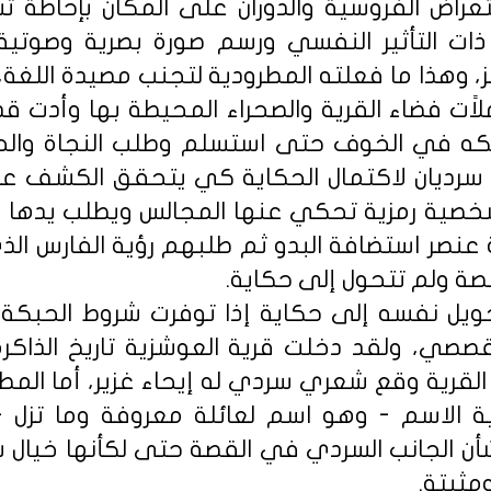
عراض الفروسية والدوران على المكان بإحاطة تش
 ذات التأثير النفسي ورسم صورة بصرية وصوتية
فز، وهذا ما فعلته المطرودية لتجنب مصيدة اللغ
لاًت فضاء القرية والصحراء المحيطة بها وأدت قدر
كه في الخوف حتى استسلم وطلب النجاة والحم
سرديان لاكتمال الحكاية كي يتحقق الكشف عن
خصية رمزية تحكي عنها المجالس ويطلب يدها ا
 عنصر استضافة البدو ثم طلبهم رؤية الفارس ال
صة ولم تتحول إلى حكاية.
حويل نفسه إلى حكاية إذا توفرت شروط الحبكة 
لقصصي، ولقد دخلت قرية العوشزية تاريخ الذاك
القرية وقع شعري سردي له إيحاء غزير، أما المط
 الاسم - وهو اسم لعائلة معروفة وما تزل - 
 شأن الجانب السردي في القصة حتى لكأنها خيال
مثبتة.