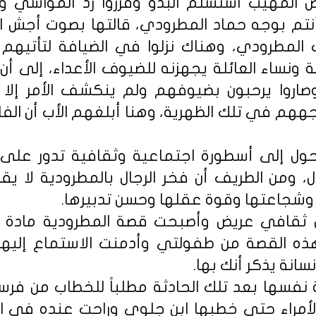
ض المهيب استسلم البدو وقرروا رد المواشي و
نتم بوجه حماد المطرودي، قالتها بصوت أجش 
المطرودي، وهناك نزلوا في الضيافة لتأتيهم
ة ونساء العائلة يجهزنه للضيوف الأعداء، إلى أن 
وصاروا يرحبون بضيوفهم ولم ينكشف الأمر إلا 
جههم في تلك الظهرية، وهنا أبلغهم الأب أن الف
حول إلى أسطورة اجتماعية وثقافية تدور على
ل، ومن الطريف أن فخر الرجال بالمطرودية لا يق
 وشجاعتها وقوة عقلها وحسن تدبيرها.
ال ثقافي عريض وأصبحت قصة المطرودية ماد
ه القصة من طفولتي وأدمنت الاستماع إليها
سانة يذكر أنك بها.
نفسها بعد تلك الحادثة مطلباً للخطاب من فرسا
مراء حتى خطبها ابن جلوي وراحت عنده في الش