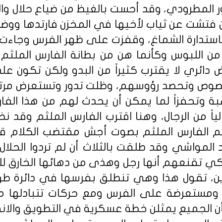
 المطرودي، وقد أحست بالغيظ من ضياع حلال وال
ا أن فتشت عن ثياب لأخيها في المخزن فارتدها وو
استدارة الشماغ، وقفزت على ظهر الفرس وجاءت ب
من اللبوس وكأنما هن من بطانة الفارس الملث
 دائري لا يقترب كثيراً من البدو ولكن تكون ع
لصوص وتحصد رؤوسهم، وظلت تدور وتستعرض مرتين
 وتحفزاً لما يمكن أن يحدث لهم من هذا الفا
لياً من الرجال، وهنا اقترب الفارس الملثم وقد ن
 الفارس الملثم بصوت أجش مقتضب الكلام قصي
المواشي وقد طلقت بالثلاث أن لم تردوا الحلا
ي تقنعهم أنها رجل وهذى من دهائها الخارق للعا
دين، تقول هذا وهي تنطلق بفرسها في دائرة طو
 ومستعرضة على الفرس ومع حركات تتبادلها مع
أن الجميع يمثلن خطة عسكرية في التطويق والان