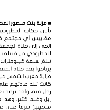
■ مزنة بنت منصور المط
تأتي حكاية المطرودي
مقاييس أي مجتمع ذكو
الحي إلى صلاة الجمعة،
للمطرودي من قبيلة بن
تبلغ سبعة كيلومترات، 
يرتاحوا بعد صلاة الج
قرابة مغرب الشمس حي
كانت تلك عادتهم على 
رجل فيه، ولقد ترصد ب
إبل وغنم كثير، وهذا 
متجهين شرقاً على ع