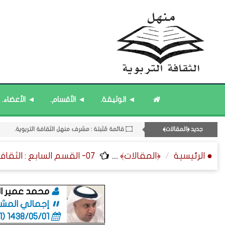
◄ الوثيقة.
◄ الأقسام.
◄ الأعضاء.
۝ قائمة مُثبتة : مشرف منهل الثقافة التربوية.
جديد ﴿المقالات﴾
۝ قائمة مُحدَّثة : مختارات من ﴿جديد﴾ المشاركات.
۝ قائمة مُثبتة : إدارة منهل الثقافة التربوية.
● الرئيسية
﴿المقالات﴾
....
07- القسم السابع : الثقافة الفنية ﴿التراجم - الرسائل - التوقيعات﴾.
۝ ﴿القوائم - المشاركات﴾ المُحدَّثة.
11- القسم الحادي عشر : ﴿اللقاءات الشخصية - الثقافة المتسلسلة﴾.
محمد عمير ال
إجمالي المشاركا
1438/05/01 (06:01 صباحاً)