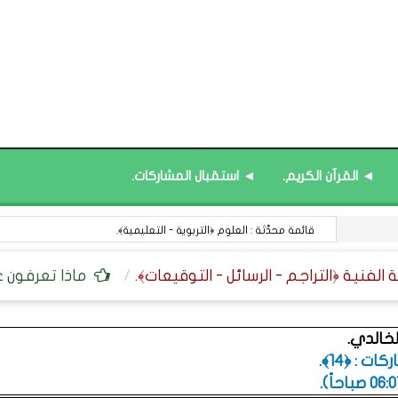
◄ القرآن الكريم.
◄ استقبال المشاركات.
قيم قرآنية : مفاتيح القلوب.
ماذا تعرفون عن
خالدي.
ت : ﴿14﴾.
.