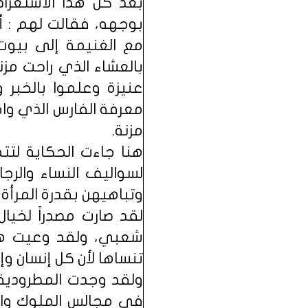
بعد كل هذا الاستعرا
بوجهه، فقالت لهم : أ
مع الغنيمة إلى بيوت 
بالعشاء الذي راحت مزن
عنيزة وعلموا بالخبر 
معرفة الفارس الذي وا
مزنة.
هنا جاءت الحكاية لتت
لسواليف النساء والرجا
وتباهيهن بقدرة المرأة
لقد صارت مصدراً لخي
شعبي، ولقد وعيت هذ
تنساها لأن كل إنسان وإن
ولقد وجدت المطرودية 
في مجالس الملوك والأ