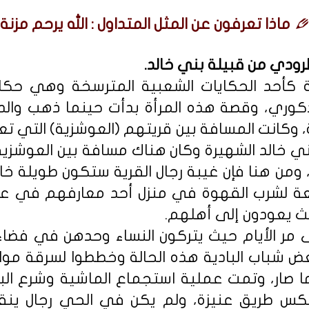
ماذا تعرفون عن المثل المتداول : الله يرحم مزنة.
رودي من قبيلة بني خالد.
ة كأحد الحكايات الشعبية المترسخة وهي حكاي
ري، وقصة هذه المرأة بدأت حينما ذهب والدها
 وكانت المسافة بين قريتهم (العوشزية) التي تعود
ي خالد الشهيرة وكان هناك مسافة بين العوشزية
ومن هنا فإن غيبة رجال القرية ستكون طويلة خاصة
معة لشرب القهوة في منزل أحد معارفهم في عن
ث يعودون إلى أهلهم.
مر الأيام حيث يتركون النساء وحدهن في فضا
عض شباب البادية هذه الحالة وخططوا لسرقة م
ما صار، وتمت عملية استجماع الماشية وشرع الب
كس طريق عنيزة، ولم يكن في الحي رجال ينق