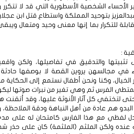
ر الأحساء الشخصية الأسطورية التي قد لا تتكر
العزيز بتوحيد المملكة واستطاع قتل ابن عجلان 
لة للتكرار بما إنها معنى وحيد ومتعال ويبقى رم
ية :
تثبيتها والتدقيق في تفاصيلها، ولكن واقعي
اء في مجالسهن يروين القصة لا بوصفها حادثة و
الخيال، وكنا ونحن أطفال نستمع إلى الحكاية م
تطي الفرس ثم وهي تغير من نبرات صوتها ليك
 لتختفي كل آثار الأنوثة عليها، وقد أتقنت هذ
لبدو هم عادة من أهل النباهة ودقة الملاحظة، وت
ادل لفظي مع هذا الفارس كامتحان له على م
ده ولكن الملثم (الملثمة) كان على حذر شدي