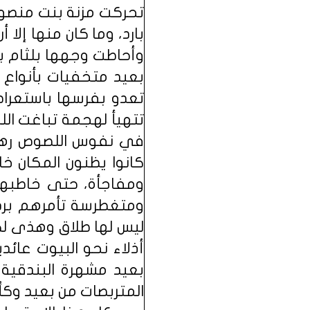
تحركت مزنة بنت منصور
بارد، وما كان منها إل
وأحاطت وجهها بلثام ب
بعيد متخفيات بأنواع 
تعدو بفرسها باستعراض
تتهيأ لهجمة تباغت ال
في نفوس اللصوص رهبة
كانوا يظنون المكان خا
ومفاجأة، حتى خاطبهم
ومتغطرسة تأمرهم برد 
ليس لها طلاق وهذى لك
أذلاء نحو البيوت عائ
بعيد مشهرة البندقية
المتربصات من بعيد وك