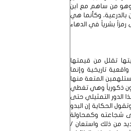
ر وهو من ساهم مع ابن
بالدرعية، وكأنما هي
زاً بشرياً في الدهاء
تها تقلل من قيمتها
اقعية تاريخية وإنما
ستلهمين المتعة منها
ون ذكورياً وهي تغطي
ا الدور التمثيلي حتى
قول الحكاية إن البدو
دى شجاعته وكمحاولة
د من ذلك واستعان /