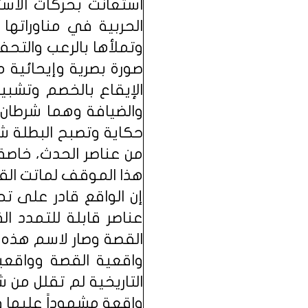
استعانت بحركات الاست
الحربية في مناوراتها
وتملأها بالرعب والتح
صورة بصرية وإيحائية م
الإيقاع بالخصم وتشبي
والضيافة وهما شرطان 
حكاية وتصبح البطلة ش
من عناصر الحدث، خاصة
هذا الموقف لماتت الق
إن الواقع قادر على ت
عناصر قابلة للتمدد ا
القصة وصار لاسم هذه 
واقعية القصة وواقعية
التاريخية لم تقلل من
واقعة مشهوداً عليها و