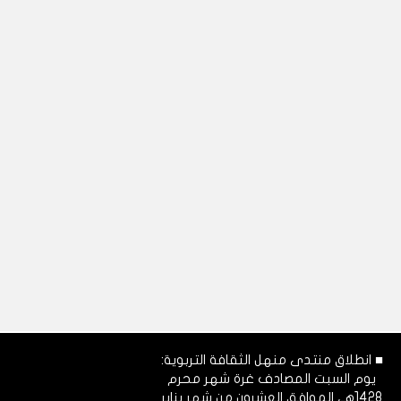
■ انطلاق منتدى منهل الثقافة التربوية:
يوم السبت المصادف غرة شهر محرم
1428هـ، الموافق العشرون من شهر يناير