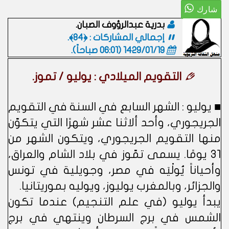
بدرية عبدالرؤوف الصبان.
إجمالي المشاركات : ﴿84﴾.
1429/01/19 (06:01 صباحاً)
.
التقويم الميلادي : يوليو / تموز.
■ يوليو : الشهر السابع في السنة في التقويم
الجريجوري، وأحد ألاثنا عشر شهرًا التي يتكوّن
منها التقويم الجريجوري، ويتكون الشهر من
31 يومًا. يسمى تمّوز في بلاد الشام والعراق،
وأحياناً يُولْيَه في مصر، وجويلية في تونس
والجزائر، وبالمغرب يوليوز، ويوليه بموريتانيا.
يبدأ يوليو (في علم التنجيم) عندما تكون
الشمس في برج السرطان وينتهي في برج