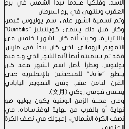
الأسد. وفلكياً عندما تبدأ الشمس في برج
العقرب وتنتهى في برج السرطان.
وتم تسمية الشهر على اسم يوليوس قيصر،
وكان قبل ذلك يسمى كوينتيليز "Quintilis"
باللاتينية، وحيث أنه كان الشهر الخامس في
التقويم الروماني الذي كان يبدأ في مارس.
فقد تم تسميته أيضاً لأنه الشهر الذي ولد فيه
يوليوس. ونظراً لأصل اسم الشهر فقد كان
ينطق "Julie" للمتحدثين بالإنجليزية حتى
القرن الثامن عشر. وفى التقويم الياباني
يسمى فومي زوكي (文月).
وفى عجلة الزمن الوثنية يكون يوليو هو
نهاية أو بالقرب من نهاية لوغناساداه، في
نصف الكرة الشمالي، إمبولك في نصف الكرة
الجنوبي.