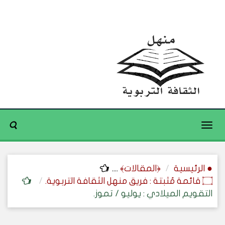
Toggle
navigation
● الرئيسية
﴿المقالات﴾
....
۝ قائمة مُثبتة : فريق منهل الثقافة التربوية.
التقويم الميلادي : يوليو / تموز.