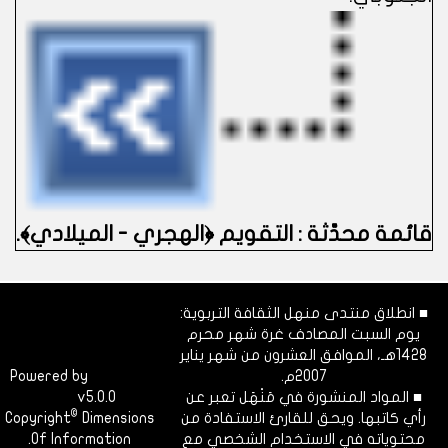
قائمة محدَّثة : التقويم ﴿الهجري - الميلادي﴾.
■ انطلاق منتدى منهل الثقافة التربوية:
يوم السبت المصادف غرة شهر محرم
1428هـ، الموافق العشرون من شهر يناير
2007م.
Dimofinf
Powered by
■ المواد المنشورة في مَنْهَل تعبر عن
v5.0.0
CMS
©
رأي كاتبها. ويحق للقارئ الاستفادة من
Dimensions
Copyright
محتوياته في الاستخدام الشخصي مع
Of Information.