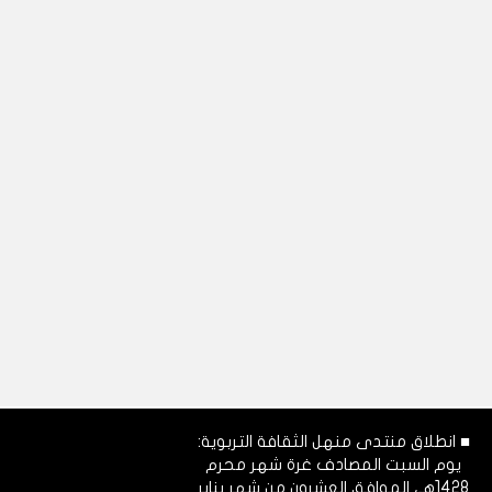
■ انطلاق منتدى منهل الثقافة التربوية:
يوم السبت المصادف غرة شهر محرم
1428هـ، الموافق العشرون من شهر يناير