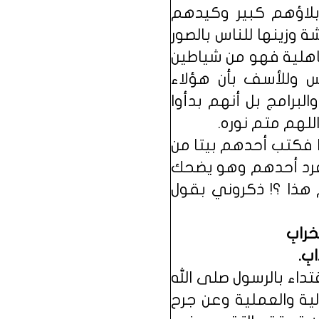
لاؤهم كبير وكيدهم
 وزينها للناس بالصور
جاهلية فهو من شياطين
س وللأسف بأن هؤلاء
برامج بل أنهم بدأوا
للهم متم نوره.
 فكتب أحدهم بيتا من
 فرد أحدهم وهو يضحك
 هذا ؟! ذكروني بقول
خرابِ
بِ.
داء بالرسول صلى الله
لية والعملية وعن جرح