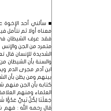
■ سألني أحد الإخوة 
معناه أولا ثم نتأمل فيم
فقد عرف الشيطان في 
متمرد من الجن والإنس ي
الشديدة للإنسان قال تعالى: 
والسنة بأن الشيطان من
ابن آدم مجرى الدم ويح
بينهم ومن يظن بأن الش
كتابه بأن الجن منهم ش
العلماء ومنهم العلامة ع
جَعَلْنَا لِكُلِّ نَبِيٍّ عَدُوًّا
قال رحمه الله : فهم