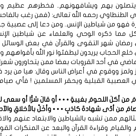
يتصلون بهم ويشافهونهم.. فخطرهم عظيم وب
ي الطنطاوي رحمه الله تعالى: (فمن رغب بالفاحشة
عرة فهو من شياطين الإنس.. ومن دعا إلى عصبية 
ل مما ذكره الوحي والعلماء عن شياطين الإن
مضان شهر التقوى والقرآن في بعض الوسائل وال
خلع الحجاب يريدون ليطفئوا نور الله بأفواههم وا
ماضي في أحد القروبات بعضا ممن يتحاورون شعرا
 ولمز ووقوع في أعراض الناس وقال: هيا من يرد
العصبية القبلية ويحقر المسلمين ! فأي صيام
َ من أكلَ اللحومَ بغيبةٍ • • • أو قالَ شرًّا أو سعى ل
امَ من أدّى شهادةَ كاذبٍ • • • وأخَلَّ بالأخلاقِ والآدا
ثالهم ممن تشبه بالشياطين والابتعاد عنهم والاقت
القيام وقراءة القرآن والبعد عن المنكرات القو