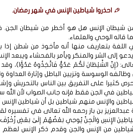
احذروا شياطين الإنس في شهر رمضان.
عن شيطان الإنس هل هو أخطر من شيطان الجن. 
ا قاله الوحي والعلماء.
اللغة بتعاريف منها أنه مأخوذ من شطن إذا ب
دعو إلى الشر والمنكر ويأمر بالفحشاء ويبعد الإن
(إِنَّ الشَّيْطَانَ لَكُمْ عَدُوٌّ فَاتَّخِذُوهُ عَدُوًّا
 وظائفه الوسوسة وتزيين الباطل وإثارة العداوة 
رص كثيرا على التفريق بين الناس بالتحريش وإش
ياطين في الجن فقط فإنه جانب الصواب لأن الله 
ياطين والإنس منهم شياطين بل أن شياطين الإنس 
بدالعزيز بن باز رحمه الله تعالى في تفسيره لقول ال
 شَيَاطِينَ الإِنسِ وَالْجِنِّ يُوحِي بَعْضُهُمْ إِلَىٰ بَعْضٍ زُخْرُفَ 
 شياطين من الإنس والجن وقدم ذكر الإنس لع