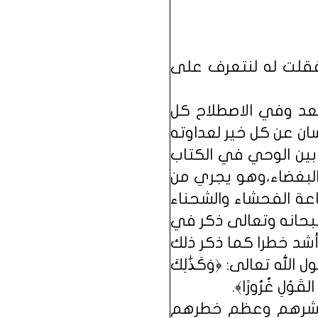
فقلت له لنتعرف على
عد وفي الاصطلاح كل
سان عن كل خير لعداوته
)، وقد بين الوحي في الكتاب
والبغضاء،وهو يجري من
اعة الفحشاء والشحناء
سبحانه وتعالى ذكر في
أشد خطرا كما ذكر ذلك
له تعالى: ﴿وَكَذَٰلِكَ
القَوْلِ غُرُورًا﴾.
ظم شرهم وعظم خطرهم