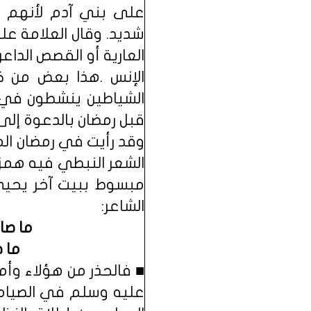
على بني آدم لأنهم 
شديد. وقال العلامة عل
العارية أو القصص الدا
الإنس .هذا بعض من ك
الشياطين ينشطون في ر
قبل رمضان بالدعوة إلى 
وقد رأيت في رمضان ال
الشعر النبطي فيه همز
مبسوط ببيت آخر يحيي 
الشاعر:
ما صام
ما ص
■ فالحذر من هؤلاء وأم
عليه وسلم في الصيام و