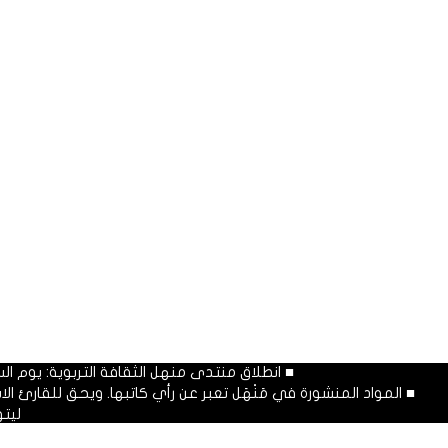
■ انطلاق منتدى منهل الثقافة التربوية: يوم السبت المصادف غرة شهر محرم
■ المواد المنشورة في مَنْهَل تعبر عن رأي كاتبها. ويحق للقارئ 
ليت