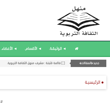
◄ الوثيقة.
◄ الأقسام.
◄ الأعضاء.
۝ قائمة مُثبتة : إدارة منهل الثقافة التربوية.
جديد ﴿المقالات﴾
۝ قائمة مُثبتة : مشرف منهل الثقافة التربوية.
۝ قائمة مُحدَّثة : مختارات من ﴿جديد﴾ المشاركات.
11- القسم الحادي عشر : ﴿اللقاءات الشخصية - الثقافة المتسلسلة﴾.
● الرئيسية
۝ ﴿القوائم - المشاركات﴾ المُحدَّثة.
لا