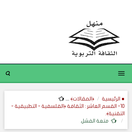
Toggle
navigation
● الرئيسية
﴿المقالات﴾
....
10- القسم العاشر : الثقافة ﴿الفلسفية - التطبيقية -
التقنية﴾.
متعة الفشل.