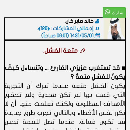
خالد صابر خان.
إجمالي المشاركات : ﴿126﴾.
1431/05/01 (06:01 صباحاً)
.
متعة الفشل.
■ قد تستغرب عزيزي القارئ ... وتتساءل كيفَ
يكونُ للفشلِ متعةً ؟
يكون الفشل متعة عندما تدرك أن التجربة
التي قمت بها لم تكن مجدية ولم تحقق
الأهداف المطلوبة ولكنك تعلمت منها أن لا
تكرر نفس الأخطاء وبالتالي تجرب طرق جديدة
قد تكون فعالة. عندما تصل للقمة تحس