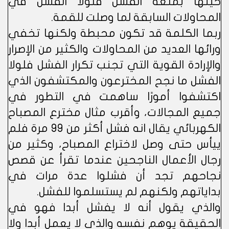
حينها بمتعة الفشل فلولا الفشل في
المحاولات السابقة لما وصلت للقمة.
ربما الكلمة قد تكون محبطة ولكنها تخفي
ورائها العديد من المحاولات والكثير من الإصرار
والإرادة القوية التي تجنب تكرار الفشل فلولا
الفشل ما نجح المخترعون والمكتشفون الذي
اكتشفوا أمورًا ساهمت في التطور في
جميع المجالات، وأقرب مثال مخترع المصباح
الكهربائي يقال انه فشل أكثر من ٩٩ مرة فلم
ييأس حتى وصل لاختراع المصباح، وكثير من
رجال الأعمال الناجحين عندما تقرأ عن قصص
نجاحهم تجد أن فشلوا عدة مرات في
بداياتهم ولكنهم لم يستسلموا للفشل.
والذي يقول أنه لا يفشل أبدا فهو في
الحقيقة يوهم نفسه والذي لا يعمل أبدا ولا