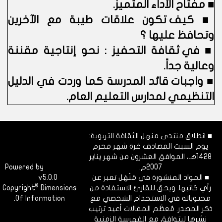
■
مفتاح الأداء المتميز.
■
كيف تكون علاقات طيبة مع الآخرين
وتحافظ عليها ؟
■
في ثقافة التحفيز : نحو إنتاجية مقننة
وعالية جداً.
■
واجبات قائد المدرسة كما وردت في الدليل
التنظيمي لمدارس التعليم العام.
■ انطلاق منتدى منهل الثقافة التربوية:
يوم السبت المصادف غرة شهر محرم
1428هـ، الموافق العشرون من شهر يناير
2007م.
Dimofinf
Powered by
■ المواد المنشورة في مَنْهَل تعبر عن
v5.0.0
CMS
©
رأي كاتبها. ويحق للقارئ الاستفادة من
Dimensions
Copyright
محتوياته في الاستخدام الشخصي مع
Of Information.
ذكر المصدر. مُعظَم المقالات أعيد ترتيب
نشرها ليتوافق مع الفهرسة الزمنية