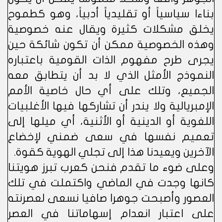
بناءا سياسياً أو تقليدياً أدبياً، وهو كطموح
يخلق مشكلات كثيرة ويقال عنه خصوصية
وهذه الخصوصية ممكن أن تكون شائكة حين
يجرى طرح مفهوم الذات القومية باعتباره
النموذج الأمثل الذي لا بد أن يتطابق معه
الجميع، وتلك على أي حال خاصية الأمم
الإمبريالية ولا يندر أن تشاركها فيها الأغلبيات
اللغوية أو الدينية أو الأثنية، أي ميلها إلى
تعميم نفسها في سعى ضمني لإخضاع
الآخرين ويعيدنا هذا إلى تجلي الهوية كقوة.
وعلى ضوء ما تقدم فنحن كعرب تبرز هويتنا
كانها وجدت في الماضي واكتملت في تلك
العصور وأصبحت جوهرا صافيا نسعى لعصرنته
على اعتبار انعدام إسهاماتنا في العصر