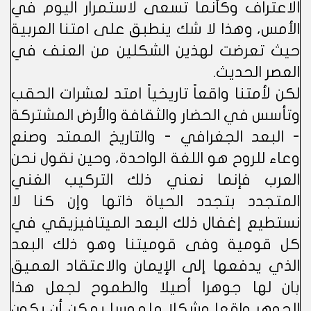
الاعتراف وكأنما تسعى لاستمرار اليوم في
الأمس، وهذا لا شك ينطبق على امتنا العربية
حيث تعرضت لهذين الشكلين من العنف في
العصر الحديث.
لكن لأمتنا واقعاً تاريخياً امتد لعشرات الحقب
وتأسس في الحضار والثقافة والأرض المشتركة
- البعد الجغرافي - والتاريخ الممتد وصنع
وعاء للروح هو اللغة الواحدة، وحين نقول نحن
العرب فإنما نعني ذلك التركيب الغني
المتجدد بتجدد الحياة ذاتها وإن كنا لا
نستطيع إغفال ذلك البعد الميتافيزيقي في
كل قومية وفى قوميتنا وهو ذلك البعد
الذي يدفعها إلى الإيمان والاعتقاد العميق
بان لها جوهرا أصيلا والطموح لجعل هذا
الجوهر واقعا وشكلا ملموسا يمكن أن يكون