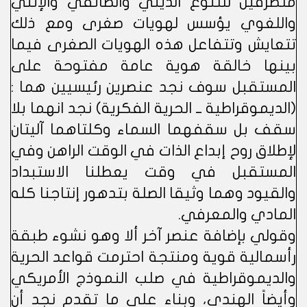
متطرفين للتنوع الديني والطائفي والإثني
واللغوي يؤسس لهويات صغرى ومع ذلك
تتعايش وتتفاعل هذه الهويات الصغرى فيما
بينها خالقة هوية عامة مفتوحة على
المستقبل سوف نجد عنصرين رئيسيين هما :
(الديموقراطية ــ الحرية الفكرية) نجد انهما بلا
سقف بل سقفهما السماء وكلتاهما آليتان
لإطلاق روح إبداع الذات في الوقت الراهن وفي
المستقبل في وقت يعطلنا الاستبداد
والقيود وهما وثيقا الصلة بتدهور إنتاجنا كله
المادي والمعرفي.
وقولي بإضافة عنصر آخر ألا وهو نشوء طبقة
رأسمالية قوية ومنتجة احترمت قواعد الحرية
والديموقراطية في صلب النموذج الأمريكي
وأيضاً الهندي، وبناء على ما تقدم نجد أن