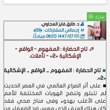
د. طارق فايز العجاوي.
إجمالي المشاركات : ﴿33﴾.
1447/07/01 (06:01 صباحاً)
.
تاج الحضارة : المفهوم - الواقع -
الإشكالية «2» - تأملات.
■
تاج الحضارة : المفهوم ــ الواقع ــ الإشكالية
«2».
■ على أثر الصراع العالمي في العصر الحديث
لم تتبلور وتنضج الهويات المختلفة للأمم
على الأغلب بهدوء وفى مناخ صحي فقد
كان هناك العنف الذي مورس ضد الضعفاء من