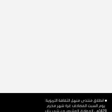
■ انطلاق منتدى منهل الثقافة التربوية:
يوم السبت المصادف غرة شهر محرم
1428هـ، الموافق العشرون من شهر يناير