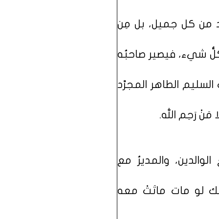
َد من كل جميل، بل مِن
لُّ شيء، فيصير صاحبُه
لسليم الطاهر المجرَّد
نْ رَحِم الله.
 الوالدين، والمديرُ مع
بك لو مات ماتَتْ معه