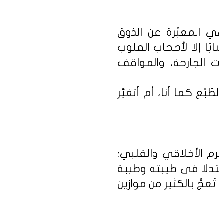
هي المعبِّرة عن الذوق
بًا إلا لأصحاب القلوب
ات الجارحة، والمواقف
ْع كما أنا، أم أتغيَّر
م الأخلاقي والقلبي؛
تدلًا في طيبته وطيبة
عِجُّ بالكثير من موازين