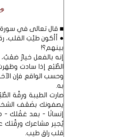
■ قال تعالى في سورة الشعراء: إ
● أأكون طيِّبَ القلب، رق
بينهم؟!
إنه بالفعل خيارٌ صَعْبٌ،
الطَّبْع إذا سادت وظهَرت
وحسب الواقع فإن الآخرين 
به.
صارت الطيبة ورِقَّة الط
يصفونك بضَعْف الشخصي
إنسانًا - بعد عَقْلك -
يُجبِر مشاعرك ورِقَّتك 
قلب راقٍ طيب.