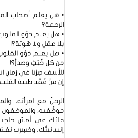
• هل يعلم أصحاب القلوب
الرحمة؟!
• هل يعلم ذَوُو القلوب
بلا عقلٍ ولا هُوِيَّة؟!
• هل يعلم ذَوُو القلوب
من كل خُبْثٍ وصَدَأٍ؟!
للأسف صِرْنا في زمانٍ انعد
إن مَنْ فَقَدَ طيبة القلب ورِ
الرجلُ مع امرأته، والمر
موظَّفيه، والموظفون م
قلبُك في أَمَسِّ حاجت
إنسانيتُك، وخسِرت نفسَك،