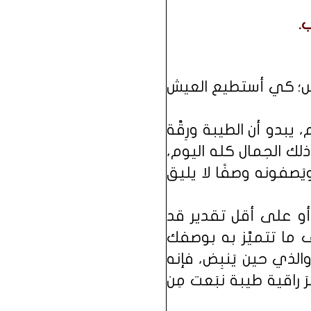
.
 الناس؛ كي أستطيع العيش
 يبدو أن الطيبة ورِقَّة
ر ذلك الجمال كله اليوم،
 ويَصفونه وصفًا لا يليق
ة، أو على أقل تقدير قد
ما تتميَّز به بوصفك
الذي حين يَنبِض، فإنه
َ راقية طيبة نبَعت مِن