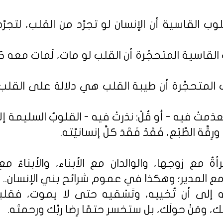
 القاسية أن الإنسان لو تجرَّد من القلب، لتجرّ
 القاسية المتحجِّرة أن القلب لو مات، لَمات معه ك
 المتحجِّرة أن طيبة القلب هي دلالة على القلب ا
َمتْ فيه - أو قُلْ: ندَرتْ فيه - القلوبُ السليمة إلا مَ
قَّة الطَّبْع، فَقَدْ فَقَدَ كلَّ إنسانيَّته.
أةُ مع زوجها، والوالدان مع الأبناء، والأبناءُ مع
ع المدير؛ وهكذا في عموم شرائح بني الإنسان..
ه إلى أن تُحْييه، وتَسْقيه حتى لا يموت، فقل
 ومَنْ حولَك، بل ستخسر حتمًا رِضا ربِّك ورحمتَه.