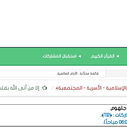
◄ القرآن الكريم.
◄ استقبال المشاركات.
قائمة محدَّثة : الأيام العالمية.
إلا من أتى الله بقلب
 جلهوم.
 : ﴿112﴾.
.