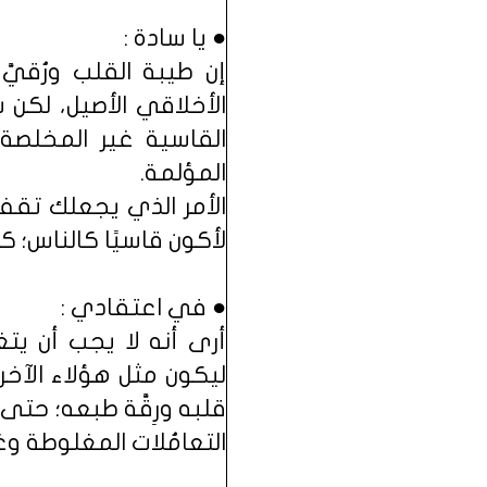
● يا سادة :
إن طيبة القلب ورُقيَّ 
الأخلاقي الأصيل، لكن س
القاسية غير المخلصة، 
المؤلمة.
الأمر الذي يجعلك تقف حا
لأكون قاسيًا كالناس
● في اعتقادي :
أرى أنه لا يجب أن يت
ليكون مثل هؤلاء الآخر
قلبه ورِقَّة طبعه؛ حتى ل
التعامُلات المغلوطة وغ