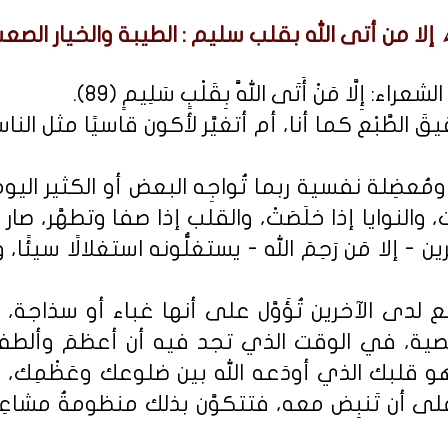
إلا من أتى الله بقلب سليم : الطيبة والخيار الصعب
ِلَّا مَنْ أَتَى اللَّهَ بِقَلْبٍ سَلِيمٍ (89).
يقَ الطَّبْع كما أنا، أم أتغيَّر لأكون قاسيًا مثل
 ومُعضِلة نفسية ربما تُواجِه البعض أو الكثير اليوم،
، والنوايا إذا خلَصَتْ، والقلب إذا صفا وتطهَّر، صا
- إلا مَن رَحِمَ الله - يستغلُّونه استغلالًا سيئًا،
َّبْع لدى الآخرين تُؤَوَّل على أنها غباء أو سذاج
ة، في الوقت الذي تجد فيه أن أعظمَ وألطف 
 هو قلبك الذي أودَعه الله بين ضلوعك وعَظْمِك، و
على أن تَنبِض معه، فتتكوَّن بذلك منظومةُ مشاعِر