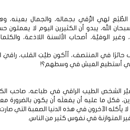
الطَّبْع لهي الرُّقي بجماله، والجمال بعينه، و
بحان الله، يبدو أن الكثيرين اليوم لا يعملون حسا
وغير الوفيَّة، أصحاب الألسنة اللاذعة، والكلم
ئرًا في المنتصف، أأكون طيَّبَ القلب، راقيَ الطَّب
؛ كي أستطيع العيش في وسطهم؟!
غيَّر الشخص الطيب الراقي في طباعه، صاحب الكر
ين، فكل ما عليه أن يفعلَه أن يكون بالضرورة مع
ا يأكله الآخرون في هذه الدنيا الصعبة التي صارت تَ
ير المتوازنة في نفوس كثير من الناس.