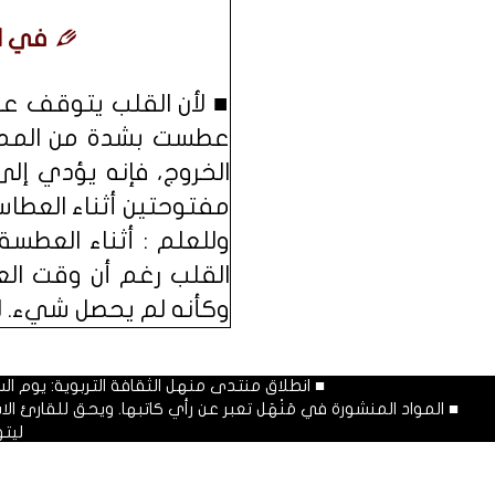
في ال
عطست بشدة من الممكن
الخروج، فإنه يؤدي إلى
مفتوحتين أثناء العطاس
وللعلم : أثناء العط
القلب رغم أن وقت العطس
وكأنه لم يحصل شيء. لذ
■ انطلاق منتدى منهل الثقافة التربوية: يوم السبت المصادف غرة شهر محرم
■ المواد المنشورة في مَنْهَل تعبر عن رأي كاتبها. ويحق للقارئ 
ليت