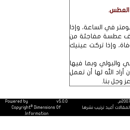
 العطس.
يتوقف عن النبض خلال العطاس، والعطسة سرعتها 100 كيلومتر في الساعة، وإذا
قاف عطسة مفاجئة من
فاة، وإذا تركت عينيك
 والبولي وبما فيها
أراد الله لها أن تعمل
 وجل بنا.
Powered by
Dimofinf CMS
v5.0.0
©
لمقالات أعيد ترتيب نشرها
Dimensions Of
Copyright
Information.