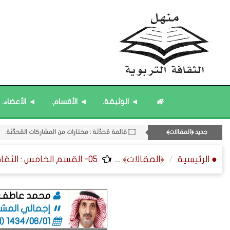
08- القسم الثامن : الثقافة ﴿اللغوية - الشعرية - القصصية﴾.
۝ قائمة مُثبتة : مشرف منهل الثقافة التربوية.
۝ قائمة مُثبتة : فريق منهل الثقافة التربوية.
12- القسم الثاني عشر : الثقافة ﴿الرياضية - المعرفية - المستقبلية﴾.
◄ الوثيقة.
◄ الأقسام.
◄ الأعضاء.
۝ قائمة مُثبتة : إدارة منهل الثقافة التربوية.
۝ قائمة مُحدَّثة : مختارات من جديد المشاركات.
جديد ﴿المقالات﴾
۝ قائمة مُحدَّثة : مختارات من المشاركات المُحدَّثة.
● الرئيسية
﴿المقالات﴾
....
05- القسم الخامس : الثقافة ﴿المكانية - الصحية - الاقتصادية﴾.
محمد عاطف ا
إجمالي المشاركات
1434/06/01 (06:01 صباحاً)