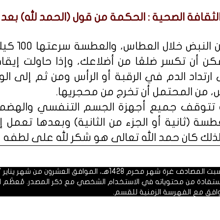
ثقافة الصحية : الحكمة من قول (الحمد لله) بعد
■ لأن القلب 
 أن تكسر ضلعًا من أضلاعك، وإذا حاولت إي
 ارتداد الدم في الرقبة أو الرأس ومن ثم إلى الو
، من المحتمل أن تخرج من محجريها.
سة تتوقف جميع أجهزة الجسم التنفسي والهضمي
ة (ثانية أو الجزء من الثانية) وبعدها تعمل إن 
لك كان حمد الله تعالى هو شكر لله على لطفه عز
 1428هـ، الموافق العشرون من شهر يناير 2007م.
الاستفادة من محتوياته في الاستخدام الشخصي مع ذكر المصدر. مُعظَم ا
وافق مع الفهرسة الزمنية للقسم.