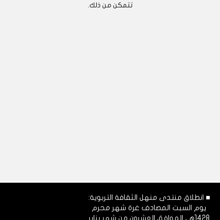
تتمكن من ذلك.
■ انطلاق منتدى منهل الثقافة التربوية:
يوم السبت المصادف غرة شهر محرم
1428هـ، الموافق العشرون من شهر يناير