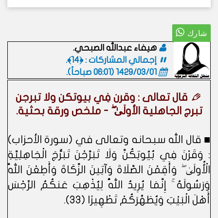
هيفاء عبدالله الصبحي.
إجمالي المشاركات : ﴿14﴾.
1429/03/01 (06:01 صباحاً)
.
قال تعالى : وقرن فِي بيوتكن ولا تبرجن
تبرج الجاهلية الأولَىٰ ۖ - ملخص ورقة بحثية.
■ قال الله سبحانه وتعالى في (سورة الأحزاب)
: وَقَرْنَ فِي بُيُوتِكُنَّ وَلَا تَبَرَّجْنَ تَبَرُّجَ الْجَاهِلِيَّةِ
الْأُولَىٰ ۖ وَأَقِمْنَ الصَّلَاةَ وَآتِينَ الزَّكَاةَ وَأَطِعْنَ اللَّهَ
وَرَسُولَهُ ۚ إِنَّمَا يُرِيدُ اللَّهُ لِيُذْهِبَ عَنكُمُ الرِّجْسَ
أَهْلَ الْبَيْتِ وَيُطَهِّرَكُمْ تَطْهِيرًا (33).