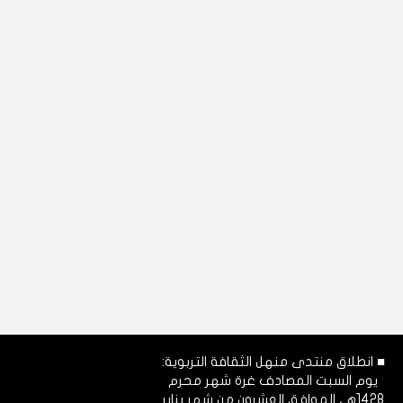
■ انطلاق منتدى منهل الثقافة التربوية:
يوم السبت المصادف غرة شهر محرم
1428هـ، الموافق العشرون من شهر يناير