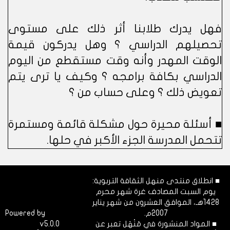
فهل يدرك طلابنا أثر ذلك على مستوى
تحصيلهم الدراسي ؟ وهل يدركون قيمة
الوقت المهدر وأنه وقت مستقطع من اليوم
الدراسي بكافة برامجه ؟ وكيف يا ترى يتم
تعويض ذلك ؟ وعلى حساب من ؟
■ أسئلة محيرة حول مشكلة قائمة ومستمرة
تتحمل المدرسة الجزء الأكبر في حلها.
■ انطلاق منتدى منهل الثقافة التربوية:
يوم السبت المصادف غرة شهر محرم
1428هـ، الموافق العشرون من شهر يناير
2007م.
Dimofinf
Powered by
■ المواد المنشورة في مَنْهَل تعبر عن
v5.0.0
CMS