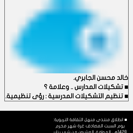
خالد محسن الجابري
.
■
تشكيلات المدارس .. وعلامة ؟
■
تنظيم التشكيلات المدرسية : رؤى تنظيمية.
■ انطلاق منتدى منهل الثقافة التربوية:
يوم السبت المصادف غرة شهر محرم
1428هـ، الموافق العشرون من شهر يناير