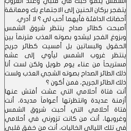
الشمس ينمو حبك في قلبي وعند الغروب
يتفجر بركان الحنين إلى الاجتماع بك ومعانقة
أحضانك الدافئة فأيهما أحب لي ؟ لا أدري.
أصبحت كطائر صداح ينتظر شروق الشمس
وبزوغ الفجر ليشدو بصوته العذب مترنماً بين
الحقول والبساتين بل أمسيت كطائر جريح
ينتظر غروب الشمس ليأوي إلى عشه
مستريحاً من عناء يوم طويل ولكن لست أنا
ذلك الطائر الصداح بصوته الشجي العذب ولست
ذلك الطائر الجريح، فمن أكون ؟
أنت فتاة أحلامي التي عشت أفتش عنها
أزمنة عديدة وانتظرتها أعواماً مديدة، أنت
فتاة أحلامي التي أحبت شروق الشمس
وغروبها، أنت من كانت تزورني في أحلامي
في تلك الليالي الخاليات، أنت من خفق قلبي