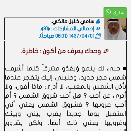
سامي خليل مالكي.
إجمالي المشاركات : ﴿31﴾.
1437/04/01 (06:01 صباحاً)
.
وحدك يعرف من أكون : خاطرة.
■ حبي لك ينمو وَيَغدُو مشرقاً كلما أشرقت
شمس فجر جديد، وحنيني إليك يتفجر عندما
تأذن الشمس بالمغيب، لا أدري ماذا أقول، ولا
أدري من أحب ؟ هل أحب شروق الشمس ؟ أم
أحب غروبها ؟ فشروق الشمس يعني أني
استقبل يوماً جديداً يقرب بيني وبينك
وغروبها يعني ذلك أيضاً، ولكن بشروق