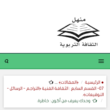
Toggle
navigation
● الرئيسية
﴿المقالات﴾
....
07- القسم السابع : الثقافة الفنية ﴿التراجم - الرسائل -
التوقيعات﴾.
وحدك يعرف من أكون : خاطرة.