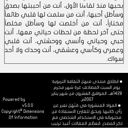
بحبها منذ لقاءنا الأول، أنت من أحببتها بصدق
وسأظل أحبها، أنت من سلمت لها قلبي طائعاً
مختاراً، أنت من أخلصت لها وسأظل مخلصاً
حتى آخر لحظة من لحظات حياتي معها، أنت
حبي وحياتي وأنسي ووحشتي، أنت قلبي
وعمري وكأسي وعشقي، أنت وحدك ولا أحد
سواك.
■ انطلاق منتدى منهل الثقافة التربوية:
يوم السبت المصادف غرة شهر محرم
1428هـ، الموافق العشرون من شهر يناير
2007م.
Dimofinf
Powered by
■ المواد المنشورة في مَنْهَل تعبر عن
v5.0.0
CMS
©
رأي كاتبها. ويحق للقارئ الاستفادة من
Dimensions
Copyright
محتوياته في الاستخدام الشخصي مع
Of Information.
ذكر المصدر. مُعظَم المقالات أعيد ترتيب