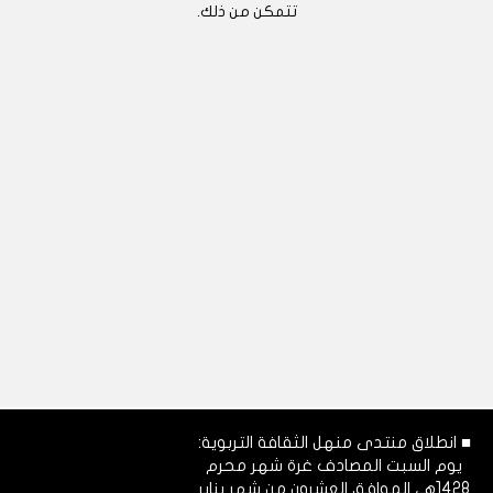
تتمكن من ذلك.
■ انطلاق منتدى منهل الثقافة التربوية:
يوم السبت المصادف غرة شهر محرم
1428هـ، الموافق العشرون من شهر يناير