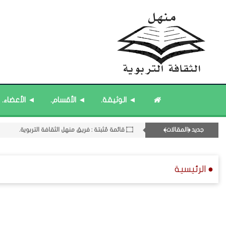
◄ الوثيقة.
◄ الأقسام.
◄ الأعضاء.
جديد ﴿المقالات﴾
۝ قائمة مُثبتة : فريق منهل الثقافة التربوية.
08- القسم الثامن : الثقافة ﴿اللغوية - الشعرية - القصصية﴾.
۝ قائمة مُحدَّثة : مختارات من المشاركات المُحدَّثة.
● الرئيسية
۝ قائمة مُثبتة : مشرف منهل الثقافة التربوية.
۝ قائمة مُحدَّثة : مختارات من جديد المشاركات.
12- القسم الثاني عشر : الثقافة ﴿الرياضية - المعرفية - المستقبلية﴾.
۝ قائمة مُثبتة : إدارة منهل الثقافة التربوية.