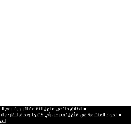
■ انطلاق منتدى منهل الثقافة التربوية: يوم السبت المصادف غرة شهر محرم
■ المواد المنشورة في مَنْهَل تعبر عن رأي كاتبها. ويحق للقارئ 
ليت