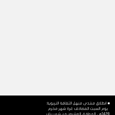
■ انطلاق منتدى منهل الثقافة التربوية:
يوم السبت المصادف غرة شهر محرم
1428هـ، الموافق العشرون من شهر يناير