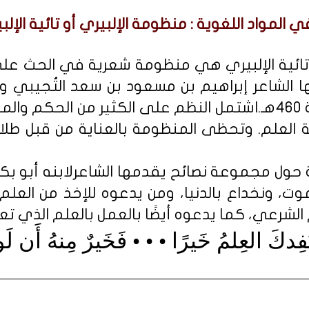
ي المواد اللغوية : منظومة الإلبيري أو تائية الإلب
 تائية الإلبيري هي منظومة شعرية في الحث عل
مها الشاعر إبراهيم بن مسعود بن سعد التُجيبي 
الإلبيري، المتوفًّى سنة 460هـ.اشتمل النظم على الكثير من ال
ية العلم. وتحظى المنظومة بالعناية من قبل طل
حول مجموعة نصائح يقدمها الشاعرلابنه أبو بكر
موت، ونخداع بالدنيا، ومن يدعوه للإخذ من العلم
 الشرعي، كما يدعوه أيضًا بالعمل بالعلم الذي ت
فِدكَ العِلمُ خَيرًا • • • فَخَيرٌ مِنهُ أَن لَ