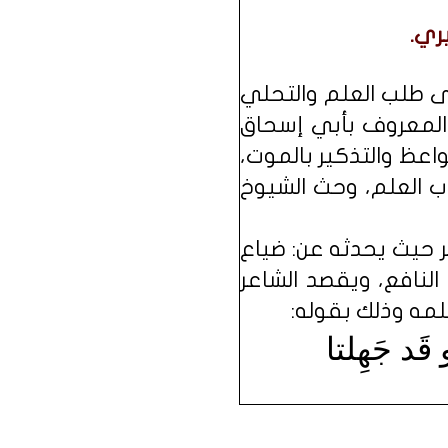
يري.
ى طلب العلم والتحلي
والمعروف بأبي إسحاق
حكم والمواعظ والتذكير بالموت،
اب العلم، وحث الشيوخ
 حيث يحدثه عن: ضياع
 النافع، ويقصد الشاعر
علمه وذلك بقوله:
و قَد جَهِلتا