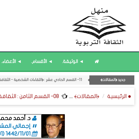
◄ الوثيقة.
◄ الأقسام.
◄ الأعضاء.
قائمة مُحدَّثة : حديث الساعة.
قائمة مُثبتة : إدارة منهل الثقافة التربوية.
جديد ﴿المقالات﴾
11- القسم الحادي عشر : ﴿اللقاءات الشخصية - الثقافة المتسلسلة﴾.
قائمة مُحدَّثة : من ﴿جديد﴾ المشاركات.
● الرئيسية
﴿المقالات﴾
....
08- القسم الثامن : الثقافة ﴿اللغوية - الشعرية - القصصية﴾.
قائمة مُثبتة : مشرف منهل الثقافة التربوية.
د. أحمد محمد
إجمالي المشاركات
1442/11/01 (06:01 صباحاً)