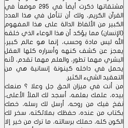
مشتقاتها ذكرت أيضاً في 295 موضعاً في
القرآن الكريم، ولك أن تتأمل في هذا العدد
الكبير من الألفاظ الدالة على هذا المفهوم
(الإنسان) مما يؤكد أن هذا الوعاء الذي خلقه
الله ليس مادة وحسب، إنما هو عالم كبير،
يعجز عن كشف كنهه وأسراره كلها العقل
البشري مهما تطور، والعلم مهما تقدم، لأنه
يحمل في داخله كينونة إنسانية هي من
التعقيد الشيء الكثير.
من أنت في ميزان الحق جل وعلا ؟ صنعك
بيده، علمك بعلمه، أسجد لك الملأ الأعلى،
نفخ فيك من روحه، أرسل لك رسله، خصك
بكتاب من عنده، حفظك بملائكته، سخر لك
الكون كله، حملك برسالته، ما ترك من خير إلا