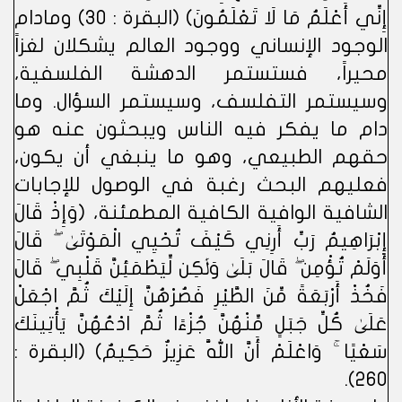
إِنِّي أَعْلَمُ مَا لَا تَعْلَمُونَ) (البقرة : 30) ومادام
الوجود الإنساني ووجود العالم يشكلان لغزاً
محيراً، فستستمر الدهشة الفلسفية،
وسيستمر التفلسف، وسيستمر السؤال. وما
دام ما يفكر فيه الناس ويبحثون عنه هو
حقهم الطبيعي، وهو ما ينبغي أن يكون،
فعليهم البحث رغبة في الوصول للإجابات
الشافية الوافية الكافية المطمئنة، (وَإِذْ قَالَ
إِبْرَاهِيمُ رَبِّ أَرِنِي كَيْفَ تُحْيِي الْمَوْتَىٰ ۖ قَالَ
أَوَلَمْ تُؤْمِن ۖ قَالَ بَلَىٰ وَلَٰكِن لِّيَطْمَئِنَّ قَلْبِي ۖ قَالَ
فَخُذْ أَرْبَعَةً مِّنَ الطَّيْرِ فَصُرْهُنَّ إِلَيْكَ ثُمَّ اجْعَلْ
عَلَىٰ كُلِّ جَبَلٍ مِّنْهُنَّ جُزْءًا ثُمَّ ادْعُهُنَّ يَأْتِينَكَ
سَعْيًا ۚ وَاعْلَمْ أَنَّ اللَّهَ عَزِيزٌ حَكِيمٌ) (البقرة :
260).