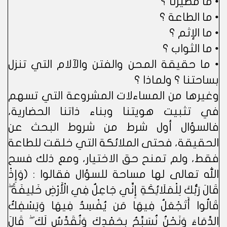
• ما مصيرنا ؟
• ما الطاعة ؟
• ما الإثم ؟
• ما الثواب ؟
• ما حقيقة المحن والفتن والآلام التي تنزل
بساحتنا ؟ ولماذا ؟
وغيرها من المساءلات المشروعة التي تسهم
في تثبيت هويتنا وبناء ذاتنا الحضارية،
فالسؤال أول شرط من شروط البحث عن
الحقيقة، فحتى الملائكة التي خلقت للطاعة
فقط، ولم تمنح حق الاختيار، ومع ذلك فسح
الله تعالى لها مساحة للسؤال فقالوا : (وَإِذْ
قَالَ رَبُّكَ لِلْمَلَائِكَةِ إِنِّي جَاعِلٌ فِي الْأَرْضِ خَلِيفَةً ۖ
قَالُوا أَتَجْعَلُ فِيهَا مَن يُفْسِدُ فِيهَا وَيَسْفِكُ
الدِّمَاءَ وَنَحْنُ نُسَبِّحُ بِحَمْدِكَ وَنُقَدِّسُ لَكَ ۖ قَالَ