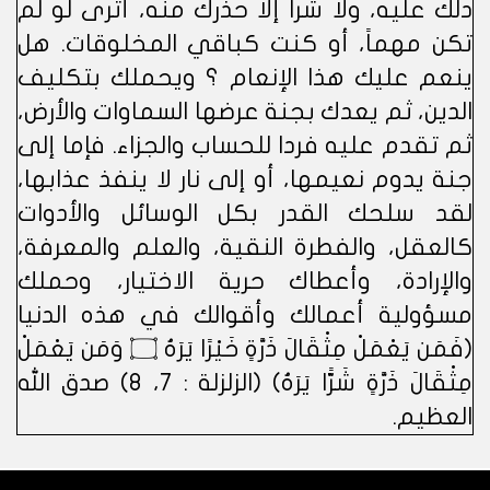
دلك عليه، ولا شرا إلا حذرك منه، أترى لو لم
تكن مهماً، أو كنت كباقي المخلوقات. هل
ينعم عليك هذا الإنعام ؟ ويحملك بتكليف
الدين، ثم يعدك بجنة عرضها السماوات والأرض،
ثم تقدم عليه فردا للحساب والجزاء. فإما إلى
جنة يدوم نعيمها، أو إلى نار لا ينفذ عذابها،
لقد سلحك القدر بكل الوسائل والأدوات
كالعقل، والفطرة النقية، والعلم والمعرفة،
والإرادة، وأعطاك حرية الاختيار، وحملك
مسؤولية أعمالك وأقوالك في هذه الدنيا
(فَمَن يَعْمَلْ مِثْقَالَ ذَرَّةٍ خَيْرًا يَرَهُ ۝ وَمَن يَعْمَلْ
مِثْقَالَ ذَرَّةٍ شَرًّا يَرَهُ) (الزلزلة : 7، 8) صدق الله
العظيم.