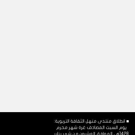
■ انطلاق منتدى منهل الثقافة التربوية:
يوم السبت المصادف غرة شهر محرم
1428هـ، الموافق العشرون من شهر يناير