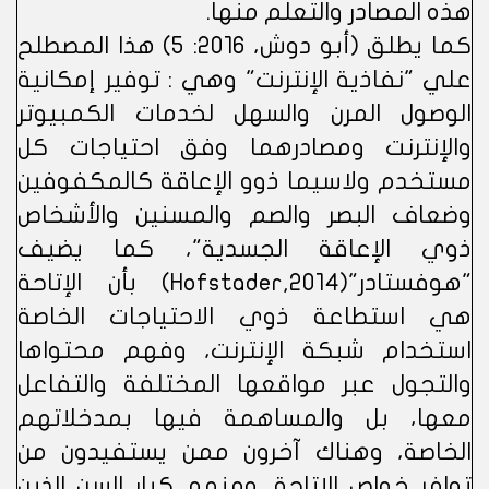
هذه المصادر والتعلم منها.
كما يطلق (أبو دوش، 2016: 5) هذا المصطلح
علي "نفاذية الإنترنت" وهي : توفير إمكانية
الوصول المرن والسهل لخدمات الكمبيوتر
والإنترنت ومصادرهما وفق احتياجات كل
مستخدم ولاسيما ذوو الإعاقة كالمكفوفين
وضعاف البصر والصم والمسنين والأشخاص
ذوي الإعاقة الجسدية"، كما يضيف
"هوفستادر"(Hofstader,2014) بأن الإتاحة
هي استطاعة ذوي الاحتياجات الخاصة
استخدام شبكة الإنترنت، وفهم محتواها
والتجول عبر مواقعها المختلفة والتفاعل
معها، بل والمساهمة فيها بمدخلاتهم
الخاصة، وهناك آخرون ممن يستفيدون من
توافر خواص الإتاحة، ومنهم كبار السن الذين