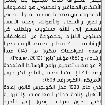
لجعل محتواها متاحاً للجميع بما يشمل
الأشخاص المعاقين والمحتوى هو المعلومات
الموجودة في صفحة الويب بما فيها النصوص
والصور والأشكال والأصوات، وهذه الأسس
تنقسم إلى ثلاثة مستويات ويتطلب كل
مستوى الالتزام بمجموعة من المواصفات
الإرشادية بحيث تتطابق صفحة الويب معها
وهذه المواصفات تتكون من (14) مبدأ
إرشادي و (65) مؤشر "باور" (Power, 2012).
2. مواصفات تصميم برامج الوسائط المتعددة
وصفحات الإنترنت للمعاقين التابع للكونجرس
الأمريكي (الكود رقم 508) :
في عام 1998 عدل الكونجرس قانون إعادة
التأهيل لإتاحة مصادر المعلومات الإلكترونية
لكي تكون سهلة الوصول إلى الأفراد