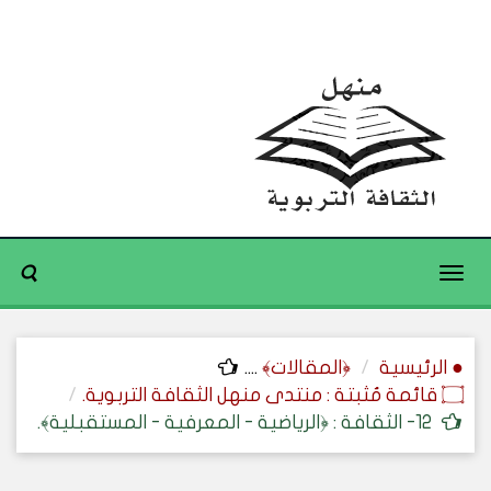
Toggle
navigation
● الرئيسية
﴿المقالات﴾
....
۝ قائمة مُثبتة : منتدى منهل الثقافة التربوية.
12- الثقافة : ﴿الرياضية - المعرفية - المستقبلية﴾.