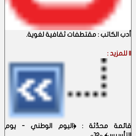
أدب الكاتب : مقتطفات ثقافية لغوية.
|| للمزيد :
قائمة محدَّثة : ﴿اليوم الوطني - يوم
التأسيس﴾ «12».