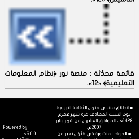
قائمة محدَّثة : منصة نور ﴿نظام المعلومات
التعليمية﴾ «12».
■ انطلاق منتدى منهل الثقافة التربوية:
يوم السبت المصادف غرة شهر محرم
1428هـ، الموافق العشرون من شهر يناير
2007م.
Dimofinf
Powered by
■ المواد المنشورة في مَنْهَل تعبر عن
v5.0.0
CMS
©