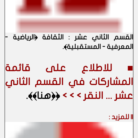
القسم الثاني عشر : الثقافة ﴿الرياضية -
المعرفية - المستقبلية﴾
.
■ للاطلاع على قائمة
المشاركات في القسم الثاني
عشر ... النقر > > >
﴿﴿هنا﴾﴾.
|| للمزيد :