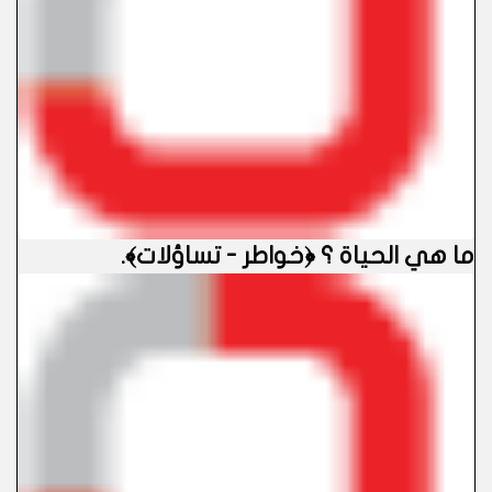
ما هي الحياة ؟ ﴿خواطر - تساؤلات﴾
.