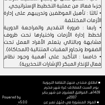
جزءا فعالا من عملية التخطيط الإستراتيجي.
• ثالثا : تأهيل الموظفين وتدريبهم على إدارة
الأزمات المختلفة.
• رابعا : ضرورة التقديم والمراجعة الدورية
لخطط إدارة الأزمات واختيارها تحت ظروف
مشابهة وبالتالي يتعلم الأفراد العمل تحت
الضغوط وتجاوز العقبات المتتالية (المحاكاة).
• خامسا : التأكيد على أهمية وجود نظام
فعال للإنذار المبكر (الإشارات التحذيرية).
■ انطلاق منتدى منهل الثقافة التربوية:
يوم السبت المصادف غرة شهر محرم
1428هـ، الموافق العشرون من شهر يناير
2007م.
Dimofinf
Powered by
■ المواد المنشورة في مَنْهَل تعبر عن
v5.0.0
CMS