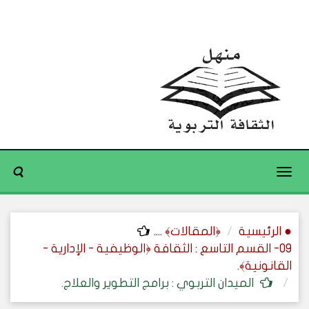
Toggle
navigation
● الرئيسية
﴿المقالات﴾
....
09- القسم التاسع : الثقافة ﴿الوظيفية - الإدارية -
القانونية﴾.
الميدان التربوي : برامج التطوير والعلاج.