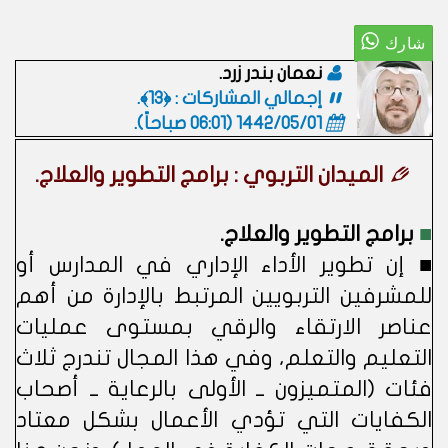
نعمان بندر زرد.
إجمالي المشاركات : ﴿13﴾.
1442/05/01 (06:01 صباحاً)
.
الميدان التربوي : برامج التطوير والعلاج.
■
برامج التطوير والعلاج.
■ إن تطوير الأداء الإداري في المدارس أو
للمشرفين التربويين المرتبط بالإدارة من أهم
عناصر الارتقاء والرقي بمستوى عمليات
التعليم والتعلم، وفي هذا المجال تندرج ثلاث
فئات (المتميزون ــ الأولى بالرعاية ــ أصحاب
الكفايات التي تؤدي الأعمال بشكل معتاد