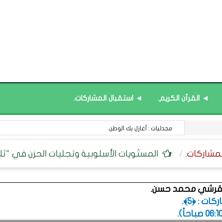
◄ القرآن الكريم.
◄ استقبال المشاركات.
قائمة محدَّثة : منصة نور ﴿نظام المعلومات التعليمية﴾.
المستَويات الأسلوبية وتجليات الحزن في "ثلاثي
ن قرشي محمد حسن.
ت : ﴿5﴾.
.