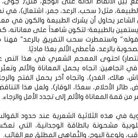
بين الألفاظ الدَّالة على الوجع، مثل:( جوى، أ
ظ الطبيعة، مثل:( سحب، الرعد، جمر، اشتعال)، في 
نَّ الشاعر يحاول أن يشرك الطبيعة والكون في مع
ستعين بالطبيعة؛ لتكون شاهداً على معاناته، كما
له:" واستمطرت سحب التفريق بالرعد" فهنا جس
بة بالرعد، فأعطي الألم بعدًا ماديًا.
تصار) احتوى المعجم الشعري في هذا النص 
ي اتجاهين: اتجاه يحمل المعاناة والألم وتعبِّر
عاش، هالك، الغدر)، واتجاه آخر يحمل الفتح والرجاء
، طائر الأحلام، سعدًا، الوقار)، ولعل هذا التناق
اعر من قمة المعاناة والألم إلى تجدد الأمل والرجاء.
حوية في هذه الثلاثية الشعرية عند حدود القوالب 
وبية مشحونة بالطاقة الوجدانية، التي تع
َرقب، ولوعة البوح، والتَّماهي المطلق مع الغائب.