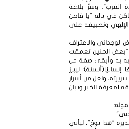
لقرب"، وسرُّ بلاغة
ساكن في باله "يا قاطن
ء الإلهي وتطبيقه على
ض الوجداني والاعتراف
: "بعض الحنين تعمقت
شبه به وأبقى صفة من
انيًا(أنسنة)؛ ليبرز
سريرته، ولعل من أسرار
ه لمعرفة الخبر وبيان
قوله:
دنى"
ره "هذا بوحٌ"، ليأتي