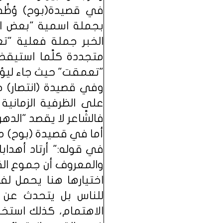
في قصيدة(بوح) وُظِّفت 
بجملة اسمية "بعض ال
الخبر جملة فعلية "ت
متجددة كلَّما استيقظ
"تعمقت" حيث جاء ليؤكد
وفي قصيدة (انتصار) جا
على الظرفية الزمانية 
فالشَّاعر لا يقصد "الده
أما في قصيدة (بوح) من ا
في قوله:" ‏أرتاد أهدا
والمعروف أن جموع القل
اختيارها هنا يحمل لف
للناس بل يتحدث عن 
الاهتمام، كذلك استخدا