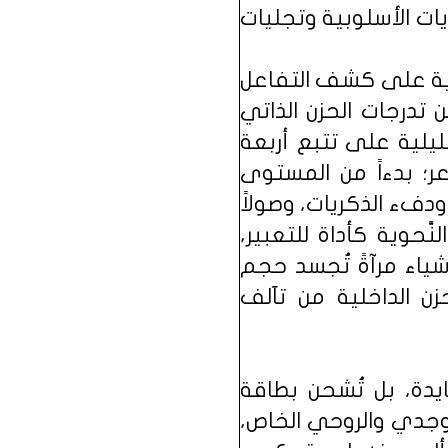
ات الأسلوبية وتجليات
الية على كشف التفاعل
 تدرجات الحزن الذاتي
يلية على تتبع أربعة
ر؛ بدءاً من المستوى
ودفء الذكريات، وصولاً
حوية كأداة للتعبير،
أشياء مرآةً تُجسد حجم
زن الداخلية من تآلف
يدة، بل تُشحن بطاقة
وجدي والروحي الخاص،