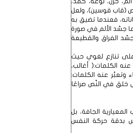
لم، حزن، لوعة، كمد،
نص (قاب قوسين)، ولعل
اناته، فعندما تضيق به
 جسَّد الألم في صورة
ّد الفراق والقطيعة
على تنازع لغوي حيث
 عنه الكلمات:( أغالب،
 وتعبِّر عنه الكلمات:
ض خلق في النَّص صراعًا
المعيارية الجافة، بل
كس بدقة حركة النفس