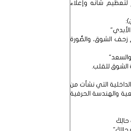
 لتعظيم شأنه وإعلاء
:
الأبدي"
زحف الشوق، والصُّورة
 والسعد"
الشوق للقلب.
لداخلية التي نشأت من
عية والهندسة الحرفية
حالِكْ
الِكْ"