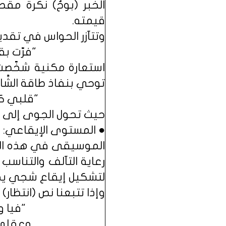
الخبر (بوحٌ) نكرة مق
قيمته.
وتتآزر الحواس في تقد
"فرّت بق
استعارة مكنية شخّصت ا
توحي بنفاذ طاقة الشَّا
"قلبي كسا
حيث تحول الجوى إلى ث
● المستوى الإيقاعي:
الموسيقى في هذه الثلا
رعاية التآلف والتناسب
لتشكيل إيقاع شجي يخد
وإذا تتبعنا نص (انتظار)
"فيا وق
وعقلي ف