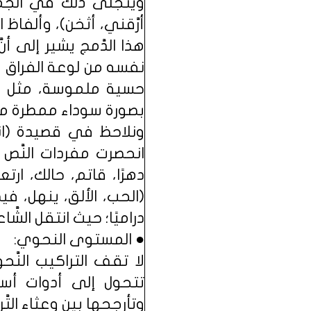
ويتجلى ذلك في الجمع 
أرَّقني، أثخن)، وألفا
هذا الدَّمج يشير إلى أ
نفسه من لوعة الفراق ي
حسية ملموسة، مثل قو
بصورة سوداء ممطرة مصحو
ونلاحظ في قصيدة (ان
انحصرت مفردات النَّص ف
دهرًا، قاتم، حالك، ارت
(الحب، الألق، ينهل، فيض
دراميًا؛ حيث انتقل الشَّ
● المستوى النحوي:
لا تقف التراكيب النَّ
تتحول إلى أدوات أسل
وتأرجحها بين وعثاء التّ