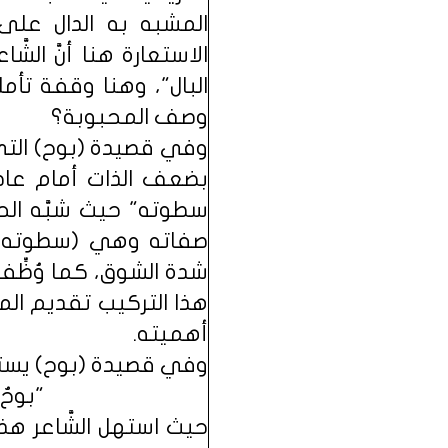
المشبه به الدال على
الاستعارة هنا أنَّ الش
البال"، وهنا وقفة تأم
وصف المحبوبة؟
وفي قصيدة (بوح) التي 
بضعف الذات أمام عاصف
سطوته" حيث شبَّه الح
صفاته وهي (سطوته)، و
شدة الشوق، كما وُظِّفت
هذا التركيب تقديم الم
أهميته.
وفي قصيدة (بوح) يسته
"بوحٌ
حيث استهل الشَّاعر هذ