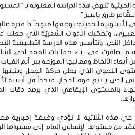
 الحيثية تنهض هذه الدراسة المعنونة بـ "المستوي
لشَّاعر طارق ياسين".
 الأسلوبية الحديثة؛ بوصفها منهجاً ذا قدرة ع
عبيري، وتفكيك الأدوات الشعريّة التي جعلت من
ل النص، وتتأسس هذه الدراسة التطبيقية التحل
ة تضافرت في بناء جماليات الفقد لدى الشَّاع
 أبعاد الألفاظ ومعانيها الموزعة بين ألم الغياب 
وى النحوي الذي يحلل حركة الجمل وبنيتها النَّ
اني الذي يتتبع قوة المجاز، متخذاً من أنسنة ال
انتهاءً بالمستوى الإيقاعي الذي يرصد دقات الح
رها.
ة في هذه الثلاثية لا تؤدي وظيفة إخبارية محا
فقد من مستواها الإنساني العام إلى مستواها ال