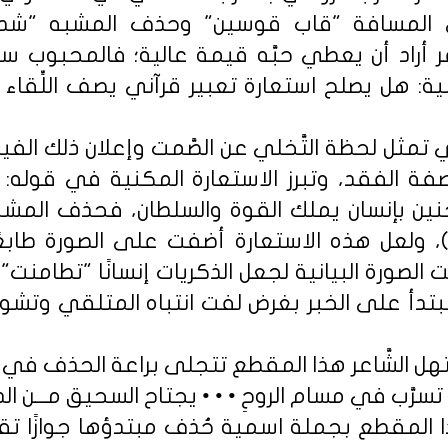
 المسافة "قاب قوسين" وحذف المشبه "شدة ا
َّاعر أراد أن يعطي حبَّه قيمة عالية؛ فالمحبوب 
لية: هل يصلح استعارة تعبير قرآني يصف اللِّقا
تمثل لحظة التَّخلي عن الصَّمت وإعلان ذلك الفي
ة الفقد، وتبرز الاستعارة المكنية في قوله
نين بإنسان يملك القوة والسلطان، فحذف الم
لعل هذه الاستعارة أضفت على الصورة طابعًا إنس
 الصورة البيانية لجعل الذكريات إنسانًا "تطامنت" 
بتدأ على الخبر بغرض لفت انتباه المتلقي وتشوق
ل الشَّاعر هذا المقطع تتجلى براعة الحذف في 
 تسرَّب في مسام الروحِ • • • يجتاح السحيق مـــن ال
ا المقطع بجملة اسمية حُذف مبتدؤها جوازًا تقدي