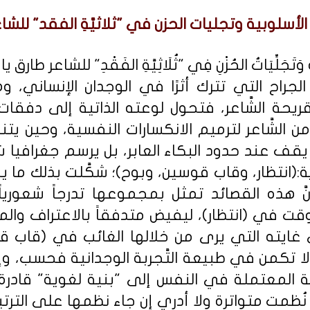
الأسلوبية وتجليات الحزن في "ثلاثيَّةِ الفقد" للشا
ةُ وَتَجَلِّيَاتُ الحُزْنِ فِي "ثُلَاثِيَّةِ الفَقْدِ" للشاعر طارق 
لجراح التي تترك أثرًا في الوجدان الإنساني، 
ريحة الشَّاعر، فتحول لوعته الذاتية إلى دفقا
الشَّاعر لترميم الانكسارات النفسية، وحين يتناو
 لا يقف عند حدود البكاء العابر، بل يرسم جغرافيا
(انتظار، وقاب قوسين، وبوح)؛ شكَّلت بذلك ما يم
َ هذه القصائد تمثل بمجموعها تدرجاً شعورياً 
ت في (انتظار)، ليفيض متدفقاً بالاعتراف وال
 غايته التي يرى من خلالها الغائب في (قاب قو
ة لا تكمن في طبيعة التَّجربة الوجدانية فحسب، و
المعتملة في النفس إلى "بنية لغوية" قادرة على
نُظمت متواترة ولا أدري إن جاء نظمها على الترتيب 