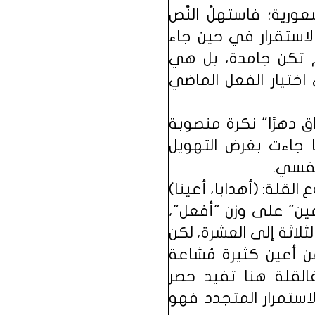
ورية؛ فاستهلَّ النَّص
استقرار في حين جاء
م تكن جامدة، بل هي
اختيار الفعل الماضي
ق دهرًا" نكرة منصوبة
ما جاءت بغرض التهويل
لنفسي.
القلة: (أهدابا، أعينا)
عين" على وزن "أفعل"،
لاثة إلى العشرة، لكن
ن أعين كثيرة مُشاعة
لقلة هنا تفيد حصر
لاستمرار المتجدد فهو