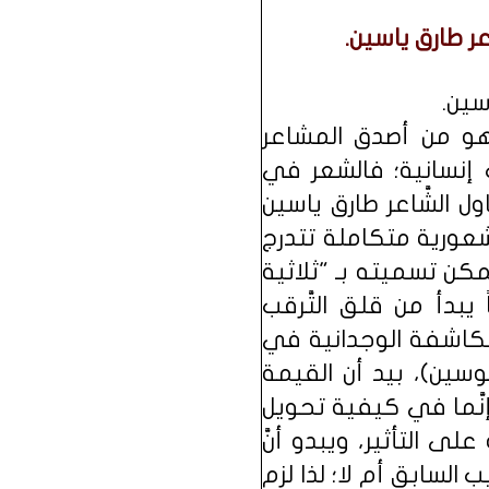
عر طارق ياسين.
ياسين.
وهو من أصدق المشاعر
ت إنسانية؛ فالشعر في
ل الشَّاعر طارق ياسين
 شعورية متكاملة تتدرج
كن تسميته بـ "ثلاثية
يبدأ من قلق التَّرقب
مكاشفة الوجدانية في
سين)، بيد أن القيمة
إنَّما في كيفية تحويل
 التأثير، ويبدو أنَّ
السابق أم لا؛ لذا لزم