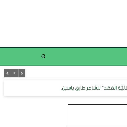
َّةِ الفقد" للشاعر طارق ياسين.