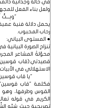
في حالة وجدانية دائمة
ولعل بناء الفعل للمجهو
"وبِـــتّ
يحمل دلالة فنية عميق
رحاب المحبوب.
● المستوى البياني:
تنزاح الصورة البيانية 
محوّلةً المشاعر المجر
قصيدتي:(قاب قوسين و ا
الاستهلالي في الأبيات:
"يا قاب قوسين م
فكلمة "قاب قوسين" 
القوس وطرفها، وهو ند
تصريحية حيث شبَّه الش