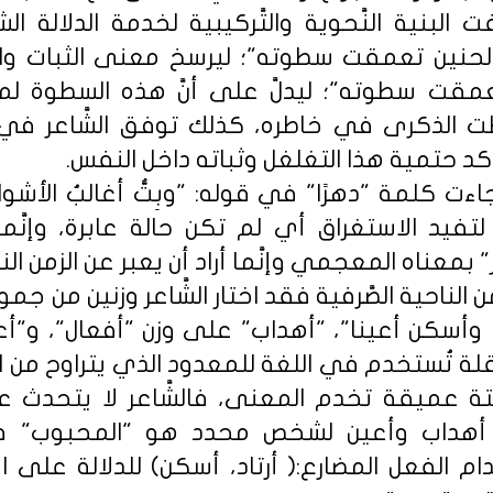
البنية النَّحوية والتَّركيبية لخدمة الدلالة الشع
حنين تعمقت سطوته"؛ ليرسخ معنى الثبات وال
عمقت سطوته"؛ ليدلَّ على أنَّ هذه السطوة ل
ت الذكرى في خاطره، كذلك توفق الشَّاعر في 
 حتمية هذا التغلغل وثباته داخل النفس.
ءت كلمة "دهرًا" في قوله: "وبِتُّ أغالبُ الأشوا
لتفيد الاستغراق أي لم تكن حالة عابرة، وإنَّ
ر" بمعناه المعجمي وإنَّما أراد أن يعبر عن الزمن ا
لناحية الصَّرفية فقد اختار الشَّاعر وزنين من جموع 
با وأسكن أعينا"، "أهداب" على وزن "أفعال"، و"أ
ة تُستخدم في اللغة للمعدود الذي يتراوح من الث
تة عميقة تخدم المعنى، فالشَّاعر لا يتحدث ع
أهداب وأعين لشخص محدد هو "المحبوب" فا
م الفعل المضارع:( أرتاد، أسكن) للدلالة على ا