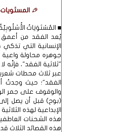
المستَويات 
■ المُسْتَوَيَاتُ الأُسْلُوبِيَّ
يُعد الفقد من أعمق ا
الإنسانية التي تذكي ق
جوهره محاولة واعية من 
"ثلاثية الفقد"، فإنَّه
عبر ثلاث محطات شعرية:
الفقد"؛ حيث وجدتُ أنّ
والوقوف على جمر الوق
(بوح) قبل أن يصل إلى
الإبداعية لهذه الثلاثي
هذه الشحنات العاطفية 
هذه القصائد الثلاث قد 