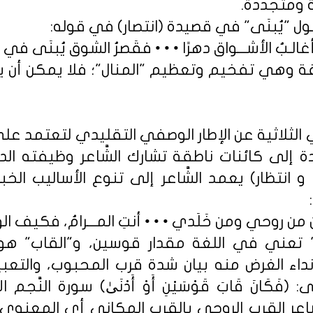
 ومتجددة.
ل "يُبنَى" في قصيدة (انتصار) في قوله:
ُ أغالـبُ الأشـــواق دهرًا • • • فقَصرُ الشوق يُبنَى في م
ة وهي تفخيم وتعظيم "المنال"؛ فلا يمكن أن يش
في الثلاثية عن الإطار الوصفي التقليدي لتعتمد 
دة إلى كائنات ناطقة تشارك الشَّاعر وظيفته ا
نتظار) يعمد الشَّاعر إلى تنوع الأساليب الخبرية
ن روحي ومن خَلَدي • • • أنتِ المـــرامُ، فكيف 
تعني في اللغة مقدار قوسين، و"القاب" هو
اء الغرض منه بيان شدة قرب المحبوب، والتعبير
َّاعر القرب الروحي بالقرب المكاني أي المعنوي