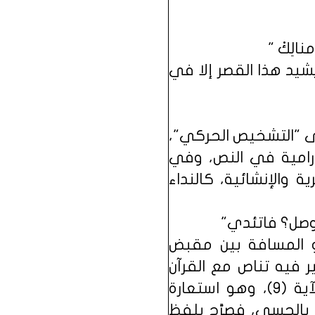
نالِكْ "
يد هذا القصر إلا في
على "التشخيص الحركي"،
لدرامية في النص، وفي
 والإنشائية، كالنداء
الوصل؟ فاتئدي"
 المسافة بين مقبض
 فيه تناص مع القرآن
الكريم في قوله تعالى: (فَكَانَ قَابَ قَوْسَيْنِ أَوْ أَدْنَىٰ) سورة النَّجم الآية (9)، وهو استعارة
 بالحسي، فصرَّح بلفظ