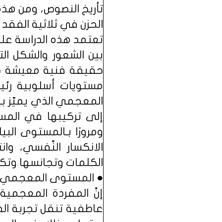
تأريخ النصوص، ومن هذه
الحزن في ثلاثية الفقد ل
تعتمد هذه الدراسة على
بين الشعور والشكل الت
حقيقة فنية معيشة داخ
مستويات أسلوبية رئيس
المعجمي الذي يميّز بين
إلى تركيبها في المست
ومرورًا بـالمستوى البي
الانكسار النَّفسي، و
الكلمات وتجانسها وتكرا
● المستوى المعجمي:
إنَّ المفردة المعجمي
عاطفية تنقل تجربة ال