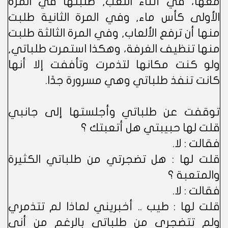
معها، في أثناء اللعب, طلبتها في المرة
الأولى كأس ماء, وفي المرة الثانية طلبت
منها أن ترفع الألعاب, وفي المرة الثالثة طلبت
منها تنظيف الغرفة، وهكذا استمرت طلباتي,
ولو كنت مكانها لتذمرت وتأففت إلا أنها
كانت تنفذ طلباتي وهي مسرورة جدًا.
توقفت عن طلباتي وأجلستها إلى جانبي
قلت لها حبيبتي هل أتعبتك ؟
فقالت : لا.
قلت لها : هل تضجرتي من طلباتي الكثيرة
والمتعبة ؟
فقالت : لا.
قلت لها : طيب .. أخبريني لماذا لم تتذمري
ولم تتضجري من طلباتي بالرغم من أني