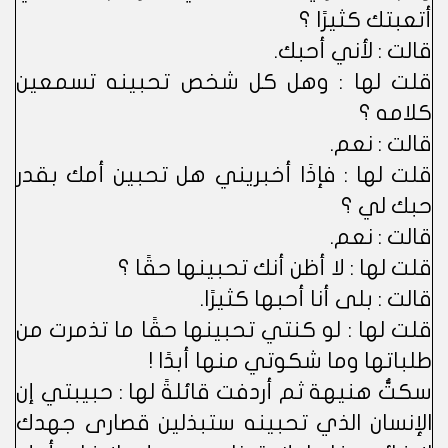
أتعبتك كثيرًا ؟
قالت : لأني أحبك.
قلت لها : وهل كل شخص تحبينه تسمعين
كلامه ؟
قالت : نعم.
قلت لها : فإذَا أخبريني هل تحبين أمك بقدر
حبك لي ؟
قالت : نعم.
قلت لها : لا أظن أنك تحبينها حقًا ؟
قالت : بلى أنا أحبها كثيرًا.
قلت لها : لو كنتي تحبينها حقًا ما تذمرت من
طلباتها وما شكوتي منها أبدًا !
سكتُّ هنيهة ثم أردفت قائلةً لها : حبيبتي إن
الإنسان الذي تحبينه ستبذلين قصارى جهدك