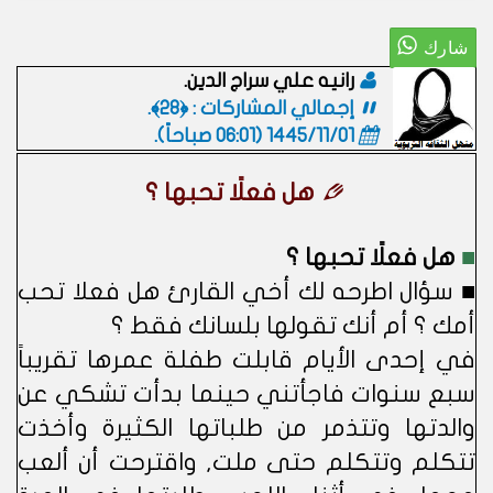
رانيه علي سراج الدين.
إجمالي المشاركات : ﴿28﴾.
1445/11/01 (06:01 صباحاً)
.
هل فعلًا تحبها ؟
■
هل فعلًا تحبها ؟
■ سؤال اطرحه لك أخي القارئ هل فعلا تحب
أمك ؟ أم أنك تقولها بلسانك فقط ؟
في إحدى الأيام قابلت طفلة عمرها تقريباً
سبع سنوات فاجأتني حينما بدأت تشكي عن
والدتها وتتذمر من طلباتها الكثيرة وأخذت
تتكلم وتتكلم حتى ملت, واقترحت أن ألعب