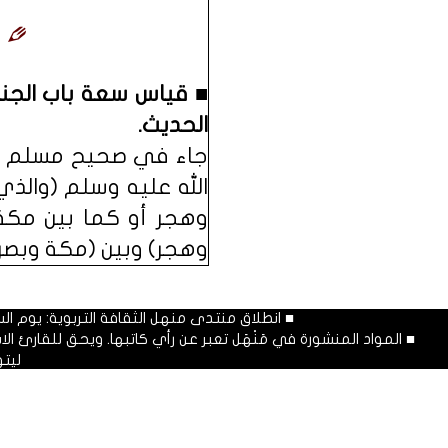
ق
■ قياس سعة باب الجنة
الحديث.
جاء في صحيح مسلم وغي
الله عليه وسلم (والذي
وهجر أو كما بين مكة
وهجر) وبين (مكة وبصر
■ انطلاق منتدى منهل الثقافة التربوية: يوم السبت المصادف غرة شهر محرم
■ المواد المنشورة في مَنْهَل تعبر عن رأي كاتبها. ويحق للقارئ 
ليت