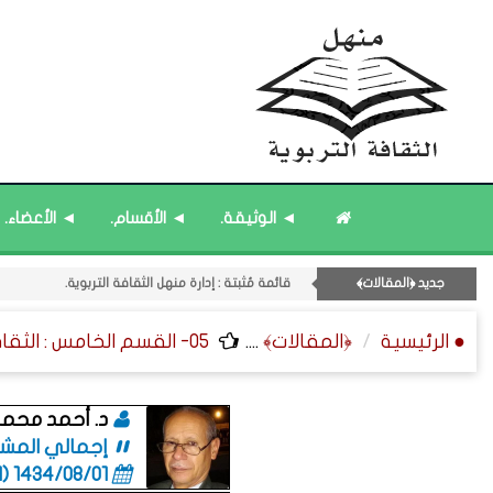
◄ الوثيقة.
◄ الأقسام.
◄ الأعضاء.
جديد ﴿المقالات﴾
قائمة مُثبتة : إدارة منهل الثقافة التربوية.
11- القسم الحادي عشر : ﴿اللقاءات الشخصية - الثقافة المتسلسلة﴾.
● الرئيسية
﴿المقالات﴾
....
05- القسم الخامس : الثقافة ﴿المكانية - الصحية - الاقتصادية﴾.
قائمة مُحدَّثة : حديث الساعة.
قائمة مُثبتة : مشرف منهل الثقافة التربوية.
قائمة مُحدَّثة : من ﴿جديد﴾ المشاركات.
د. أحمد محمد
إجمالي المشاركات
1434/08/01 (06:01 صباحاً)