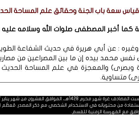
ياس سعة باب الجنة وحقائق علم المساحة الحدي
 كما أخبر المصطفى صلوات الله وسلامه عليه
ره : عن أبي هريرة في حديث الشفاعة الطويل 
 نفس محمد بيده إن ما بين المصراعين من مصاري
 وبصرى) والمعجزة في علم المساحة الحديث أ
ى) متساوية.
 1428هـ، الموافق العشرون من شهر يناير 2007م.
الاستفادة من محتوياته في الاستخدام الشخصي مع ذكر المصدر. مُعظَم ا
وافق مع الفهرسة الزمنية للقسم.