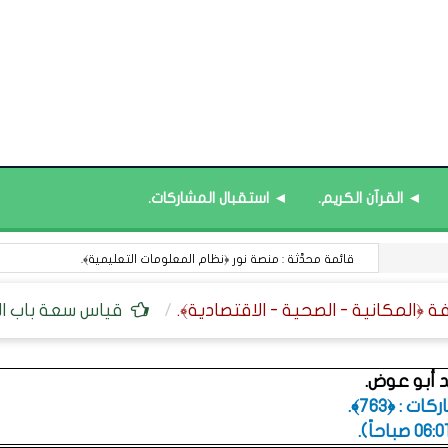
◄ القرآن الكريم.
◄ استقبال المشاركات.
قائمة محدَّثة : منصة نور ﴿نظام المعلومات التعليمية﴾.
قياس سعة باب ال
 أبو عوض.
 : ﴿763﴾.
.