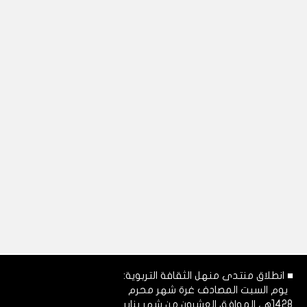
■ انطلاق منتدى منهل الثقافة التربوية:
يوم السبت المصادف غرة شهر محرم
1428هـ، الموافق العشرون من شهر يناير