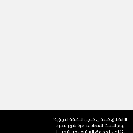
■ انطلاق منتدى منهل الثقافة التربوية:
يوم السبت المصادف غرة شهر محرم
1428هـ، الموافق العشرون من شهر يناير