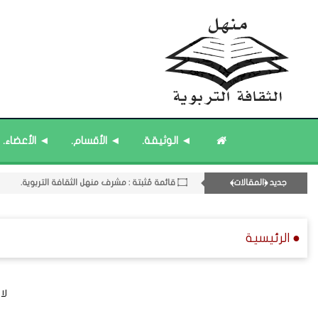
◄ الوثيقة.
◄ الأقسام.
◄ الأعضاء.
۝ قائمة مُحدَّثة : مختارات من ﴿جديد﴾ المشاركات.
جديد ﴿المقالات﴾
۝ قائمة مُثبتة : مشرف منهل الثقافة التربوية.
۝ قائمة مُثبتة : إدارة منهل الثقافة التربوية.
11- القسم الحادي عشر : ﴿اللقاءات الشخصية - الثقافة المتسلسلة﴾.
● الرئيسية
۝ ﴿القوائم - المشاركات﴾ المُحدَّثة.
لا