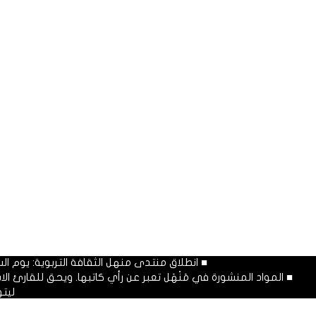
■ انطلاق منتدى منهل الثقافة التربوية: يوم السبت المصادف غرة شهر محرم
■ المواد المنشورة في مَنْهَل تعبر عن رأي كاتبها. ويحق للقارئ 
ليت