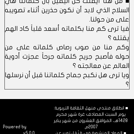
■ من هنا أيقنتُ كل اليقين بأن كلماتنا هي
السلاح الذي لابد أن نكون حذرين أثناء تصويبه
على من حولنا.
فيا ترى كم منا بكلماته أسعد قلباً كاد الهم
يقتله ؟
وكم منا من صوب رصاص كلماته على من
حوله فأصبح جريح كلماته جرحاً عجزت أدوية
العالم عن معالجته ؟
ويا ترى هل نكبح جماح كلماتنا قبل أن نرسلها
؟
■ انطلاق منتدى منهل الثقافة التربوية:
يوم السبت المصادف غرة شهر محرم
1428هـ، الموافق العشرون من شهر يناير
2007م.
Dimofinf
Powered by
■ المواد المنشورة في مَنْهَل تعبر عن
v5.0.0
CMS