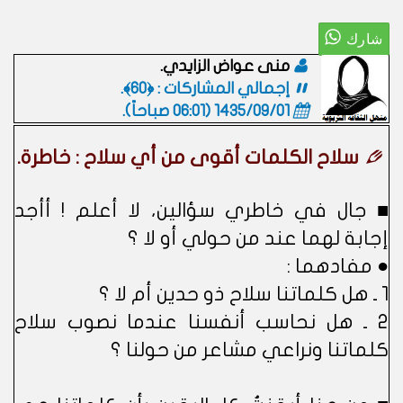
منى عواض الزايدي.
إجمالي المشاركات : ﴿60﴾.
1435/09/01 (06:01 صباحاً)
.
سلاح الكلمات أقوى من أي سلاح : خاطرة.
■ جال في خاطري سؤالين، لا أعلم ! أأجد
إجابة لهما عند من حولي أو لا ؟
● مفادهما :
1 ـ هل كلماتنا سلاح ذو حدين أم لا ؟
2 ـ هل نحاسب أنفسنا عندما نصوب سلاح
كلماتنا ونراعي مشاعر من حولنا ؟