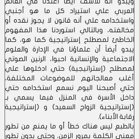
ويبدو أنه للأسف أيضاً اعتدنا في العالم
العربي علي استيراد كل ما هو أجنبي
واستخدامه علي أنه قانون لا يجوز نقده أو
مخالفته، وبالتالي استوردنا هذا المفهوم
الخاطئ لمصطلح إستراتيجية كما هو، كما
يبدو أيضاً أن علماؤنا في الإدارة والعلوم
الاجتماعية والإنسانية احبوا، الرنين الصوتي
لمصطلح (إستراتيجية) حتي ادخلوها علي
أغلب معالجاتهم للموضوعات المختلفة،
حتي أصبحنا اليوم نسمع استخدامه حتي
داخل الأسرة في المنزل فيما يسمي بـ
(إستراتيجية الزواج السعيد) و (إستراتيجية
رقابة الأبناء).
بالطبع ليس هناك خطأ أو ما يمنع من تطور
معني الكلمة بمرور الزمن، وحتي بدون تطور