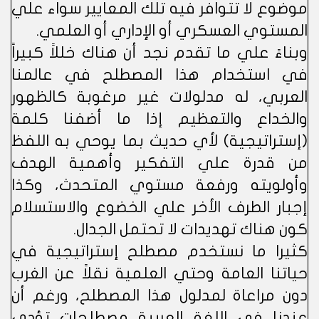
موضوع لا تتوافر فيه تلك المعايير سواء علي
المستوي العسكري أو الإداري أو العلمي.
وبناءً علي ما تقدم نجد أن هناك خللاً كبيراً
في استخدام هذا المصطلح في عالمنا
العربي، له مدلولات غير مرغوبة كالظهور
والخداع والتعظيم إذا ما أضفنا كلمة
(إستراتيجية) لأي حديث بما يوحي به اللفظ
من قدرة علي التفكير وأهمية الهدف
وأولويته ورفعة مستوي المتحدث، وكذا
إجبار الطرف الأخر علي الخضوع والاستسلام
كون هناك تهديدات لا تحتمل الجدال.
كثيرا ما نستخدم مصطلح إستراتيجية في
حياتنا العامة وحتي العلمية نقلاً عن الغرب
دون مراعاة لمدلول هذا المصطلح، ورغم أن
عندنا في اللغة العربية مصطلحات تؤدي