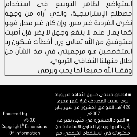
المتواضع لظاهر التوسع في استخدام
مصطلح الإستراتيجية، والذي أراه من وجهة
نظري الفردية غير مبرر، وإن كان غير مخل فهو
كما يقال علم لا ينفع وجهل لا يضر. فإن أصبت
فبتوفيق من الله تعالي وإن أخطأت فيكون رد
المتخصصين هو مرجعيتي في هذا الشأن من
خلال منهلنا الثقافي التربوي.
وفقنا الله جميعاً لما يحب ويرضى.
■ انطلاق منتدى منهل الثقافة التربوية:
يوم السبت المصادف غرة شهر محرم
1428هـ، الموافق العشرون من شهر يناير
2007م.
Dimofinf
Powered by
■ المواد المنشورة في مَنْهَل تعبر عن
v5.0.0
CMS
©
رأي كاتبها. ويحق للقارئ الاستفادة من
Dimensions
Copyright
محتوياته في الاستخدام الشخصي مع
Of Information.