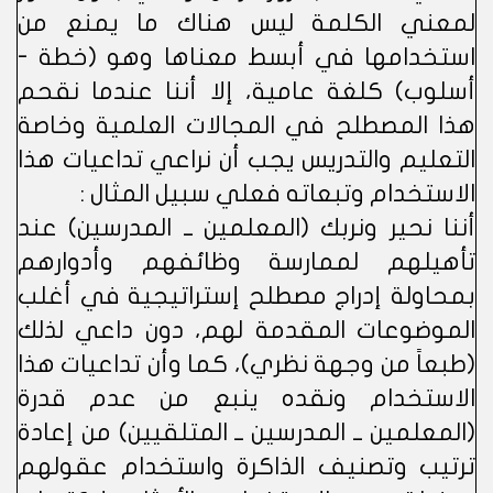
لمعني الكلمة ليس هناك ما يمنع من
استخدامها في أبسط معناها وهو (خطة -
أسلوب) كلغة عامية، إلا أننا عندما نقحم
هذا المصطلح في المجالات العلمية وخاصة
التعليم والتدريس يجب أن نراعي تداعيات هذا
الاستخدام وتبعاته فعلي سبيل المثال :
أننا نحير ونربك (المعلمين ــ المدرسين) عند
تأهيلهم لممارسة وظائفهم وأدوارهم
بمحاولة إدراج مصطلح إستراتيجية في أغلب
الموضوعات المقدمة لهم، دون داعي لذلك
(طبعاً من وجهة نظري)، كما وأن تداعيات هذا
الاستخدام ونقده ينبع من عدم قدرة
(المعلمين ــ المدرسين ــ المتلقيين) من إعادة
ترتيب وتصنيف الذاكرة واستخدام عقولهم