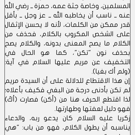
المسلمين، وخاصة جثة عمه، حمزة ــ رضي الله
عنه ــ ناسب أن يخاطبه الله ــ عز وجل ــ بأقل
قدر ممكن من الكلمات، لأنه لا يحسن الإثقال
على الشخص المكروب بالكلام، فحذف من
الكلام ما يصح المعنى بدونه، والكلام يصح
بحذف نون "تكن"، كما هو الحال في
التخفيف عن مريم عليها السلام في آية:
(ولم أك بغيا).
إن هذا الاقتطاع للدلالة على أن السيدة مريم
لم تكن بأدنى درجة من البغي فكيف بأعلاه؛
لذا اقتطع الحرف هنا من (أكن) فصارت (أكُ)
فهو دليل لعفتها وطهارتها.
زكريا عليه السلام كان يدعو ربه، والدعاء
يناسبه أن يطول الكلام، فهو من باب: "هي