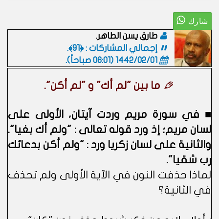
طارق يسن الطاهر.
إجمالي المشاركات : ﴿91﴾.
1442/02/01 (06:01 صباحاً)
.
ما بين "لم أك" و "لم أكن".
■ في سورة مريم وردت آيتان، الأولى على
لسان مريم؛ إذ ورد قوله تعالى : "ولم أك بغيا".
والثانية على لسان زكريا ورد : "ولم أكن بدعائك
رب شقيا".
لماذا حذفت النون في الآية الأولى ولم تحذف
في الثانية؟