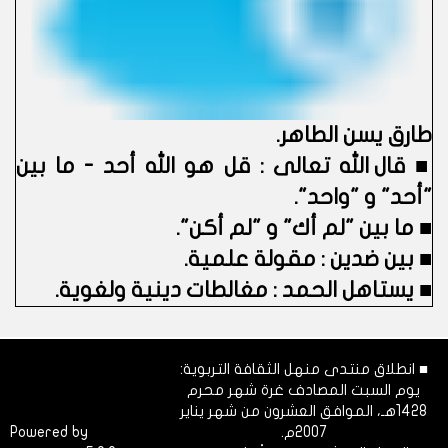
طارق يسن الطاهر
.
■
قال الله تعالى : قل هو الله أحد - ما بين
"أحد" و "واحد".
■
ما بين "لم أك" و "لم أكن".
■
بين ضدين : مقولة علمية.
■
يستاهل الحمد : مغالطات دينية ولغوية.
■ انطلاق منتدى منهل الثقافة التربوية:
يوم السبت المصادف غرة شهر محرم
1428هـ، الموافق العشرون من شهر يناير
2007م.
Dimofinf
Powered by