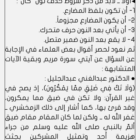
◂أولا ــ لابد من ذكر شروط حذف نون "كان":
1- أن تكون بلفظ المضارع.
2- أن يكون المضارع مجزوماً.
3- أن يأتي بعد النون حرف متحرك.
4- لا يقع بعد النون ضمير متصل.
ثم نعود لحصر أقوال بعض العلماء في الإجابة
عن السؤال عن آيتي سورة مريم وبقية الآيات
المتشابهة :
● الدكتور عبدالغني عبدالجليل :
(وَلَا تَكُ فِي ضَيْقٍ مِمَّا يَمْكُرُونَ)، إذ يصح في
غير القرآن: ولا تكن في ضيق مما يمكرون،
وقد قرئ بها، كما أشار إلى ذلك الزمخشري ــ
غفر الله له ــ ولكن لما كان المقام مقام ضيق
ألمّ بالنبي صلى الله عليه وسلم من جراء
هزيمة أحد وتمثيل المشركين بجثث