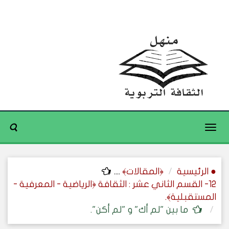
Toggle
navigation
● الرئيسية
﴿المقالات﴾
....
12- القسم الثاني عشر : الثقافة ﴿الرياضية - المعرفية -
المستقبلية﴾.
ما بين "لم أك" و "لم أكن".