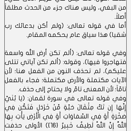
من البغي، وليس هناك جزء من الحدث مطلقاً
أصلاً.
أما في قوله تعالى: (ولم أكن بدعائك رب
شقيا) هذا سياق عام يحكمه المقام.
وفي قوله تعالى: (ألم تكن أرض الله واسعة
فتهاجروا فيها)، وقوله: (ألم تكن آياتي تتلى
عليكم)، لم تحذف النون من الفعل هنا؛ لأن
الآيات مكتملة والأرض مكتملة؛ فجاء بالفعل
تامّاً؛ لأن المعنى تامّ ولا يحتاج إلى حذف.
وفي قوله تعالى في سورة لقمان: (يَا بُنَيَّ
إِنَّهَا إِن تَكُ مِثْقَالَ حَبَّةٍ مِّنْ خَرْدَلٍ فَتَكُن فِي
صَخْرَةٍ أَوْ فِي السَّمَاوَاتِ أَوْ فِي الْأَرْضِ يَأْتِ بِهَا
اللَّهُ إِنَّ اللَّهَ لَطِيفٌ خَبِيرٌ {16}) الأولى حذفت