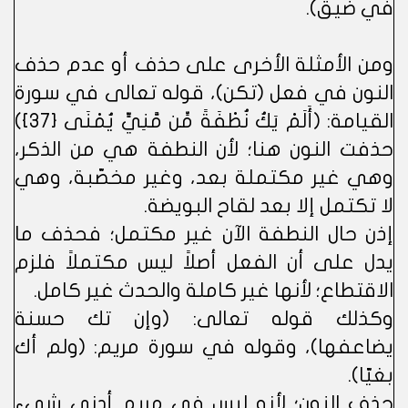
في ضيق).
ومن الأمثلة الأخرى على حذف أو عدم حذف
النون في فعل (تكن)، قوله تعالى في سورة
القيامة: (أَلَمْ يَكُ نُطْفَةً مِّن مَّنِيٍّ يُمْنَى {37})
حذفت النون هنا؛ لأن النطفة هي من الذكر،
وهي غير مكتملة بعد، وغير مخصّبة، وهي
لا تكتمل إلا بعد لقاح البويضة.
إذن حال النطفة الآن غير مكتمل؛ فحذف ما
يدل على أن الفعل أصلاً ليس مكتملاً فلزم
الاقتطاع؛ لأنها غير كاملة والحدث غير كامل.
وكذلك قوله تعالى: (وإن تك حسنة
يضاعفها)، وقوله في سورة مريم: (ولم أك
بغيّا).
حذف النون؛ لأنه ليس في مريم أدنى شيء