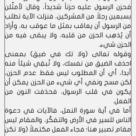
فحزن الرسول عليه حزناً شديداً، وقال: لأمثّلن
بسبعين رجلاً من المشركين، فنزلت الآية تطلب
من الرسول أن يعاقب بمثل ما عوقب به، وأراد
أن يُذهِب الحزن من قلبه، ولا يبقى فيه من
الحزن شيء.
وقوله تعالى (ولا تك في ضيق) بمعنى
احذف الضيق من نفسك، ولا تُبقِي شيئاً منه
أبدا، أي أن المطلوب ليس فقط عدم الحزن،
لكن مسح ونفي أي شيء من الحزن يمكن أن
يكون في قلب الرسول، فحذفت النون من
الفعل.
أما في آية سورة النمل، فالآيات في دعوة
الناس للسير في الأرض والتفكّر، والمقام ليس
مقام تصبير هنا؛ فجاء الفعل مكتملاً (ولا تكن