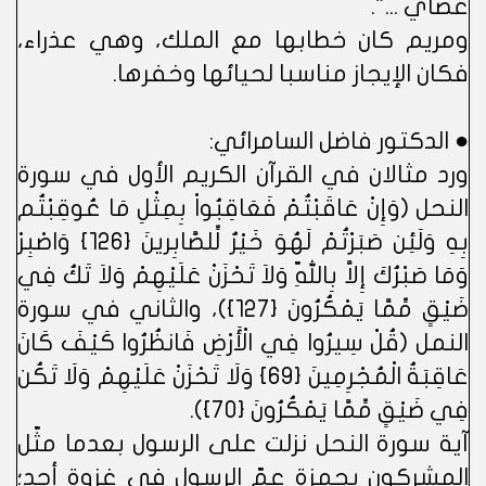
عصاي ...".
ومريم كان خطابها مع الملك، وهي عذراء،
فكان الإيجاز مناسبا لحيائها وخفرها.
● الدكتور فاضل السامرائي:
ورد مثالان في القرآن الكريم الأول في سورة
النحل (وَإِنْ عَاقَبْتُمْ فَعَاقِبُواْ بِمِثْلِ مَا عُوقِبْتُم
بِهِ وَلَئِن صَبَرْتُمْ لَهُوَ خَيْرٌ لِّلصَّابِرينَ {126} وَاصْبِرْ
وَمَا صَبْرُكَ إِلاَّ بِاللّهِ وَلاَ تَحْزَنْ عَلَيْهِمْ وَلاَ تَكُ فِي
ضَيْقٍ مِّمَّا يَمْكُرُونَ {127})، والثاني في سورة
النمل (قُلْ سِيرُوا فِي الْأَرْضِ فَانظُرُوا كَيْفَ كَانَ
عَاقِبَةُ الْمُجْرِمِينَ {69} وَلَا تَحْزَنْ عَلَيْهِمْ وَلَا تَكُن
فِي ضَيْقٍ مِّمَّا يَمْكُرُونَ {70}).
آية سورة النحل نزلت على الرسول بعدما مثّل
المشركون بحمزة عمّ الرسول في غزوة أحد؛