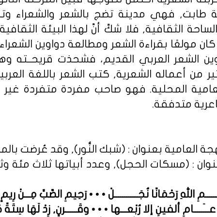
ينة طابت, فهي مدينة تضج بالشعر والشعراء وتنب
ساحة الثقافية, فلا شكَّ أنَّ لهذا البيئة الثقافية
 كان مولعًا بقراءة الشعر ومطالعة دواوين الشعراء
ين الشعر العربي القديم، فشحذت قريحــته وهذّ
 من أعماله الشعرية, كتب الشعر باللغة العرب
العامية المحلية. فهو صاحب مفردة متفردة غير
رية متدفقة.
نوان : (مسكات الحجل), وعدد أبياتها ثلاث مئة وثلا
ـــمِ اللهِ رَحْمَانًا نُجَــــــــــــلْ • • • رَحِيمِ الصَّبِّ مِـــنْ رِيم
َـــــامِ ألفينِ إلا رُبْعـــها • • • وقَــــــرنٍ, زِدْ لَهَا سِتَةً 