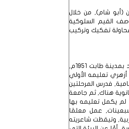
 (أبو شام), من خلال
وصف القيم السلوكية
محاولة تفكيك وتركيب
الأستاذ أزهري عبد الرحمن مختار (أبو شام), معلمٌ وشاعرٌ سوداني, وُلد بمدينة طابت ١٩٥١م,
ذ أزهري تعليمه الأولي
 النظامية, فدرس المرحلتين
انوية هناك, ثم جامعة
 لم يكمل تعليمه بها
سبعينات, عمل معلمًا
عربية, وتيقظت شاعريته
 أمَّا عن البيئة التي