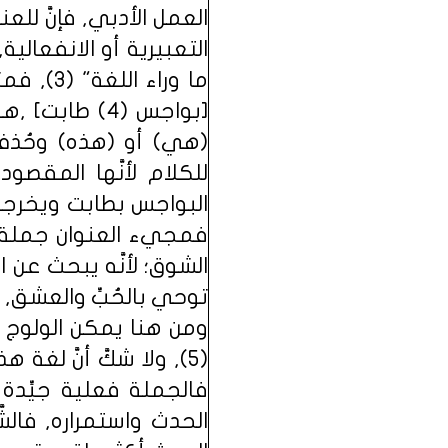
العمل الأدبي, فإنَّ 
التعبيرية أو الانفعال
ما وراء 
[بواجس (4) 
(هي) أو (هذه) وحُذف ا
للكلام لأنَّها المقصو
البواجس بطابت ويخرجها 
فمجيء العنوان جملة ا
الشوق؛ لأنَّه يبحث عن 
توحي بالحُبِّ والعشق, و
ومن هنا يمكن الولوج إل
(5), ولا شكَّ أنَّ لغة
فالجملة فعلية جيِّدة 
الحدث واستمراره, فالش