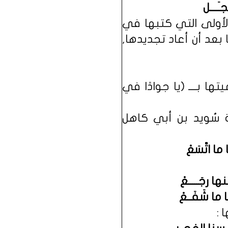
َــــل
الأولى التي كتبها في
 بعد أن أعاد تجديدها,
ا بــــ (يا جوادًا في
ة سُويد بن أبي كاهل
ا ما اتَّسَعْ
ها رجَـــــعْ
 ما شَفَــعْ