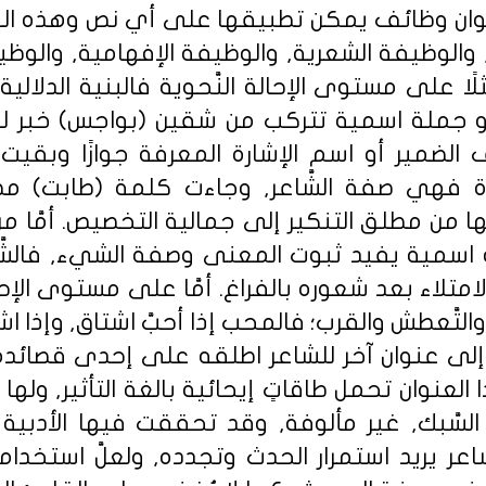
للعنوان وظائف يمكن تطبيقها على أي نص وهذه ا
ية, والوظيفة الشعرية, والوظيفة الإفهامية, والو
اللغة" (3), فمثلًا على مستوى الإحالة النَّحوية فالبنية الد
طابت] ,هو جملة اسمية تتركب من شقين (بواجس) خب
لضمير أو اسم الإشارة المعرفة جوازًا وبقيت (
دة فهي صفة الشَّاعر, وجاءت كلمة (طابت) مضاف
من مطلق التنكير إلى جمالية التخصيص. أمَّا من ح
سمية يفيد ثبوت المعنى وصفة الشيء, فالشَّاع
الامتلاء بعد شعوره بالفراغ. أمَّا على مستوى الإح
التَّعطش والقرب؛ فالمحب إذا أحبَّ اشتاق, وإذا اش
ى عنوان آخر للشاعر اطلقه على إحدى قصائده وهو : [
 هذا العنوان تحمل طاقاتٍ إيحائية بالغة التأثير, وله
السَّبك, غير مألوفة, وقد تحققت فيها الأدبية
َّاعر يريد استمرار الحدث وتجدده, ولعلَّ استخد