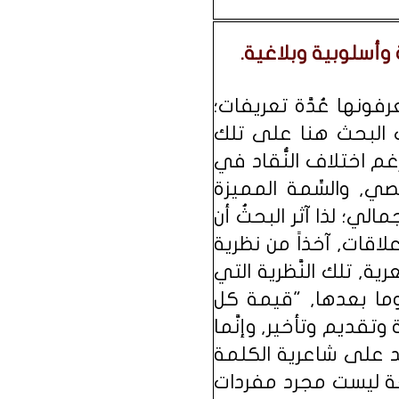
وأسلوبية وبلاغية.
عرفونها عُدَّة تعريفات؛
قف البحث هنا على تلك
غم اختلاف النُّقاد في
َّصي, والسِّمة المميزة
الي؛ لذا آثر البحثُ أن
لاقات, آخذاً من نظرية
ية, تلك النَّظرية التي
وما بعدها, "قيمة كل
قديم وتأخير, وإنَّما
لقصيدة لا تعتمد على شاعرية الكلمة
غة ليست مجرد مفردات