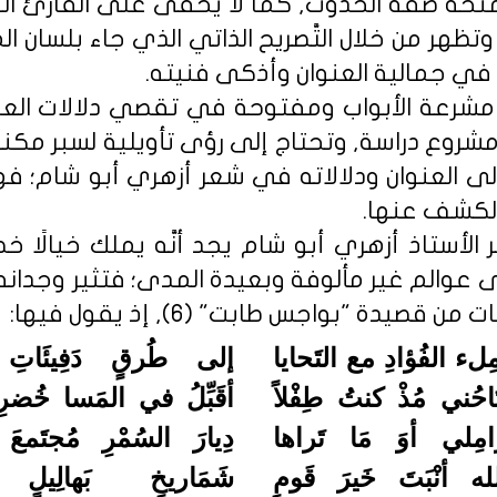
نحه صفة الحدوث, كما لا يُخفى على القارئ الف
هر من خلال التَّصريح الذاتي الذي جاء بلسان المحبو
في جمالية العنوان وأذكى فنيته.
مشرعة الأبواب ومفتوحة في تقصي دلالات العن
شروع دراسة, وتحتاج إلى رؤى تأويلية لسبر مكنو
إلى العنوان ودلالاته في شعر أزهري أبو شام؛ ف
الكشف عنها.
لأستاذ أزهري أبو شام يجد أنَّه يملك خيالًا خصبً
 عوالم غير مألوفة وبعيدة المدى؛ فتثير وجدانه 
ن قصيدة "بواجس طابت" (6), إذ يقول فيها:
لء الفُؤادِ مع التَحايا
إلى طُرقٍ دَفِيئَاتِ ا
احُني مُذْ كنتُ طِفْلاً
أقَبِّلُ في المَسا خُضرِ 
زَامِلي أوَ مَا تَراها
دِيارَ السُمْرِ مُجتَمعَ 
له أنْبَتَ خَيرَ قَومٍ
شَمَاريخٍ بَهالِيلٍ 