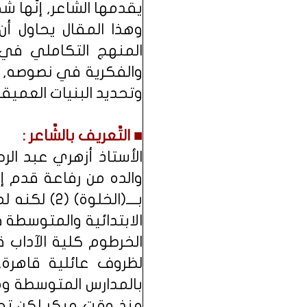
يقدمها الشَّاعر, إنَّه
وهذا المقال يحاول أن
المنهج التكاملي في 
والفكرية في نصوصه, و
وتحديد البنيات العميقة
■ التَّعريف بالشَّاعر :
والده من رفاعة قدم إلى
بــــ(الخل
الابتدائية والمتوسطة 
الخرطوم كلية الآداب 
لظروف عائلية قاهرة, 
بالمدارس المتوسطة ومرح
منذ وقتٍ مبكر لكن تجرب