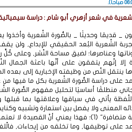
.
لشعرية في شعر أزهري أبو شام : دراسة سيميائية 
ون _ قديمًا وحديثًا _ بالصُّورة الشِّعرية وأخذوا ي
جربة الشِّعرية البُعد الحقيقي للإبداع, ولن ي
تها وعناصرها؛ لضيق مساحة النَّشر, وعلى كُلٍّ ر
ة إلا إنَّهم يتفقون على أنَّها باعثة الجمال الن
 ينتقل النَّص من وظيفته الإخبارية إلى بعده الجم
مد على دراسة الصُّورة الشِّعرية بكل ما فيها من ع
جاني منطلقًا أساسيًا لتحليل مفهوم الصُّورة الشِّعر
للَّفظة يأتي في سياقها وعلاقتها بما قبلها 
 المعنى ولا يفصل بين استعارة وتشبيه وكناية وت
يعالجها جميعًا ممتزجة متضافرة" (1)؛ فهذا يعني أنَّ ا
مد على توظيفها, وما تخلقه من إيحاءات, فالَّل