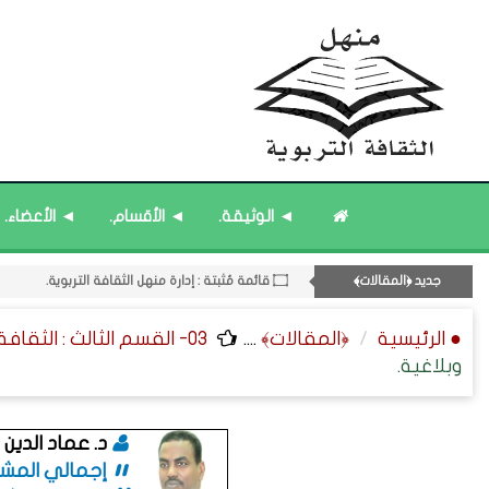
11- القسم الحادي عشر : ﴿اللقاءات الشخصية - الثقافة المتسلسلة﴾.
۝ قائمة مُحدَّثة : حديث الساعة.
◄ الوثيقة.
◄ الأقسام.
◄ الأعضاء.
۝ قائمة مُثبتة : مشرف منهل الثقافة التربوية.
۝ قائمة مُثبتة : إدارة منهل الثقافة التربوية.
جديد ﴿المقالات﴾
۝ قائمة مُحدَّثة : مختارات من ﴿جديد﴾ المشاركات.
● الرئيسية
﴿المقالات﴾
....
03- القسم الثالث : الثقافة ﴿المرجعية - العلمية - التوثيقية﴾.
وبلاغية.
د. عماد الدي
إجمالي المشاركا