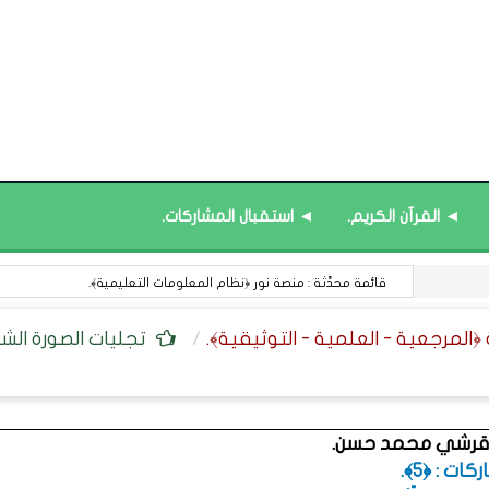
◄ القرآن الكريم.
◄ استقبال المشاركات.
مركز التعلم المرئي للتدريب : ورشة (الكوتشنج التعليمي).
تجليات الصورة الش
ن قرشي محمد حسن.
ت : ﴿5﴾.