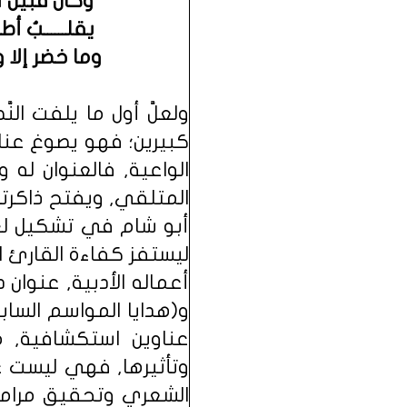
وكان قبيل أُزي
يقلــــــبُ أط
وما خضر إلا واح
ولعلَّ أول ما يلفت ال
كبيرين؛ فهو يصوغ عنا
الواعية, فالعنوان له
المتلقي, ويفتح ذاكرته,
أبو شام في تشكيل لغته
ليستفز كفاءة القارئ ال
أعماله الأدبية, عنوان د
و(هدايا المواسم الساب
عناوين استكشافية, م
وتأثيرها, فهي ليست عن
الشعري وتحقيق مراميه 