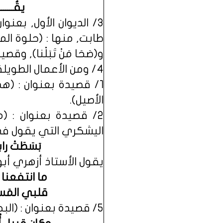
يقُــــ
3/ الديوان الأول, بع
طابت, منها : (حلوة الم
و(صَحَا مَنْ تَبَلْنا), وقص
4/ ومن الأعمال الطويلة والجليلة التي لم يتضمنها الديوان :
1/ قصيدة بعنوان : (هد
الأصيل).
2/ قصيدة بعنوان : 
اليشكري التي يقول في
بَسَطَتْ رابعـ
يقول الأستاذ أزهري أبو
ما انتفعنا بال
قلبي المَسحــ
5/ قصيدة بعنوان : (البحث عن الخضر عليه السلام) التي يقول في مطلعها :