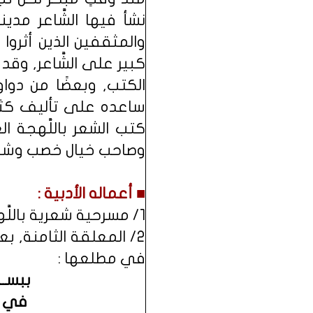
نشأ فيها الشَّاعر مد
والمثقفين الذين أثروا ال
كبير على الشَّاعر, وقد
الكتب, وبعضًا من دواو
ساعده على تأليف كثير
كتب الشعر باللَّهجة 
وصاحب خيال خصب وشاع
■ أعماله الأدبية :
1/ مسرحية شعرية باللَّهجة العامية بعنوان : (شبك النُّور), وقد عُرضت بالمسرح المدرسي.
2/ المعلقة الثامنة, بع
في مطلعها :
ببســـــ
في عـــ