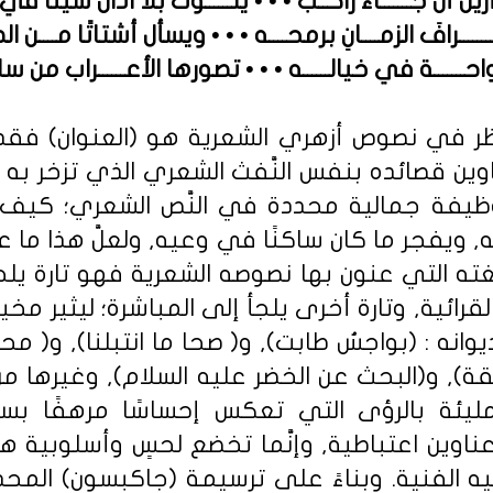
ل أنْ جـــــــاء راكــبٌ • • • يلــــــوكُ بلا آذان شيئًا ف
ــــــــرافَ الزمــــانِ برمحــــه • • • ويسأل أشتاتًا مــــن
ـــــــة في خيالــــــه • • • تصورها الأعــــــراب من سالــ
نَّظر في نصوص أزهري الشعرية هو (العنوان) فقد
وين قصائده بنفس النَّفث الشعري الذي تزخر به 
 وظيفة جمالية محددة في النَّص الشعري؛ كيف 
 ويفجر ما كان ساكنًا في وعيه, ولعلَّ هذا ما ع
 التي عنون بها نصوصه الشعرية فهو تارة يلجأ إ
قرائية, وتارة أخرى يلجأ إلى المباشرة؛ ليثير مخي
يوانه : (بواجسُ طابت), و( صحا ما انتبلنا), و( محا
قة), و(البحث عن الخضر عليه السلام), وغيرها من
ليئة بالرؤى التي تعكس إحساسًا مرهفًا بس
اوين اعتباطية, وإنَّما تخضع لحسٍ وأسلوبية هدفه
الفنية. وبناءً على ترسيمة (جاكبسون) المحددة