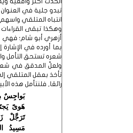
الحدث أكثر واقعية ويم
تبدو جلية في العنوان وتظ
انتباه المتلقي واسهم 
وهكذا تبقى القراءات 
أزهري أبو شام؛ فهي م
بما أورده في الإشارة 
شعره تستحق التأمل و
ولعلَّ المدقق في شعر ا
تأخذ بعقل المتلقي إلى
رائعًا, فلنتأمل هذه الأبيات م
بَواجِسٌ مِ
هَوىً يَجتَ
تَرَجَّلْ 
مَسِيدُ ال