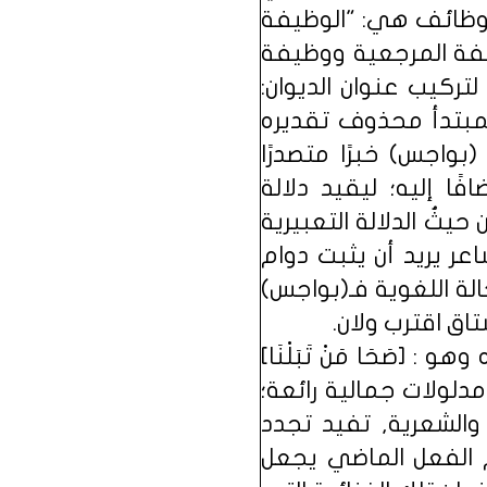
لوظائف هي: "الوظيفة
ظيفة المرجعية ووظيفة
لالية لتركيب عنوان الديوان:
ر لمبتدأ محذوف تقديره
بواجس) خبرًا متصدرًا
ًا إليه؛ ليقيد دلالة
يثُ الدلالة التعبيرية
ر يريد أن يثبت دوام
الة اللغوية فـ(بواجس)
تاق اقترب ولان.
صَحَا مَنْ تَبَلْنَا]
ا مدلولات جمالية رائعة؛
 والشعرية, تفيد تجدد
ام الفعل الماضي يجعل