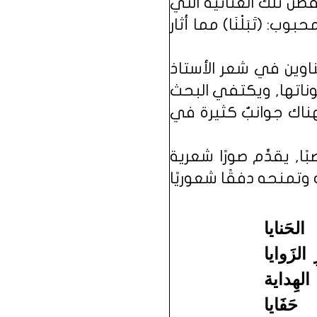
طن تلك الغنائية التي
ب: (تَبَلْنَا) مما أثار
اوين في شعر الأستاذ
ناتها, ويكتفي البحث
هناك جوانبٌ كثيرة في
ا, يقدِّم صورًا شعرية
وتمنحه دفقًا شعوريًا
لحَنايا
الزَوايا
الهِداية
حَفَايا