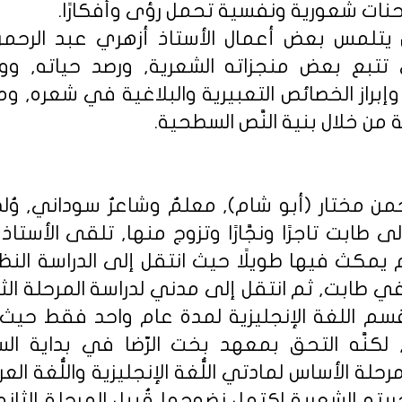
ا شحنات شعورية ونفسية تحمل رؤى وأفكارًا.
 يتلمس بعض أعمال الأستاذ أزهري عبد الرحمن
تتبع بعض منجزاته الشعرية, ورصد حياته, و
إبراز الخصائص التعبيرية والبلاغية في شعره, و
 من خلال بنية النَّص السطحية.
 طابت تاجرًا ونجَّارًا وتزوج منها, تلقى الأستا
وة) (2) لكنه لم يمكث فيها طويلًا حيث انتقل إلى الدراسة
في طابت, ثم انتقل إلى مدني لدراسة المرحلة الث
قسم اللغة الإنجليزية لمدة عام واحد فقط حيث
لكنَّه التحق بمعهد بخت الرّضا في بداية ال
لة الأساس لمادتي اللُّغة الإنجليزية واللُّغة ال
ته الشعرية اكتمل نضوجها قُبيل المرحلة الثانوية,