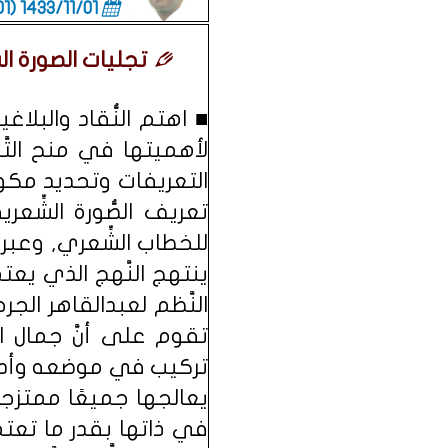
1433/11/01 (06:01 صباحاً)
تجليات الصورة ا
■ اهتم النُّقاد والبلاغي
لأهميتها في منح التَّ
التعريفات وتحديد مكونا
تعريف الصُّورة الشِّعري
للخطاب الشِّعري, وعبرها
ينتهج النَّهج الذي يعت
النَّظم لعبدالقاهر الجر
تقوم على أنَّ جمال ا
تركيب في موضعه وأدائه
في ذاتها بقدر ما تعت