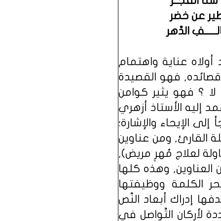
ي سنا الفجــر
 الطير عن خضر
ــــفِ الدَّهر
 أولاه عناية واهتمام
قصائده, فهو القصيدة
لا ؟ فهو يثير كوامن
مد إليه الأستاذ أزهري
لى الإيحاء والإشارة؛
لة القارئ, ومن عناوين
ولة لعلاج مُهرٍ مريض),
 العناوين, وهذه كلها
حر الكلمة ووظيفتها
ا إدراك أبعاد النَّص
 لأركان التَّواصل في