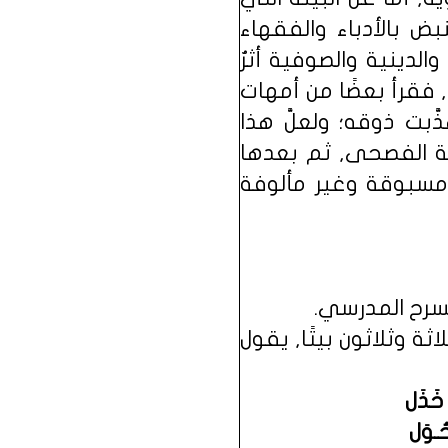
ض بالأدباء والفقهاء
 والدينية والصوفية أثرٌ
, فقرأ بعضًا من أمهات
َبت ذوقه؛ ولعلَّ هذا
ية الفصحى, ثم بعدها
 مسبوقة وغير مألوفة
ثة وثلاثون بيتًا, يقول
ٍ خَذَل
حُـوَل